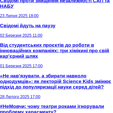
Свідомі проти знищення незалежності САП та
НАБУ
23 Липня 2025 18:00
Свідомі йдуть на паузу
02 Березня 2025 11:00
Від студентських проєктів до роботи в
інноваційних компаніях: три хімікині про свій
кар'єрний шлях
01 Березня 2025 17:00
«Не нав'язувати, а збирати навколо
однодумців»: як лекторій Science Kids змінює
підхід до популяризації науки серед дітей?
28 Лютого 2025 17:00
#НеМовчи: чому театри роками ігнорували
проблему харасменту?