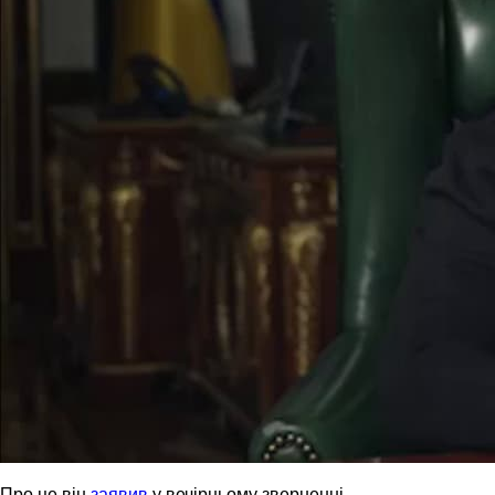
Про це він
заявив
у вечірньому зверненні.