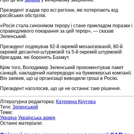
Президент згадав про всі регіони, які потерпають від
російських обстрілів.
«Росія стала синонімом терору і стане прикладом поразки і
справедливого покарання за цей терор», — сказав
Зеленський.
Президент подякував 92-й окремій механізованій, 80-й
окремій десантно-штурмовій та 5-й окремій штурмовій
бригадам, які боронять Бахмут.
Крім того, Володимир Зеленський прокоментував пакет
санкцій, накладений напередодні на букмекерські компанії.
Він заявив, що ці організації виводили гроші в Росію.
Президент наголосив, що це не останнє таке рішення.
Літературна редакторка:
Катерина Кругова
Теги:
Зеленський
Теми:
Україна
Українська армія
Останні матеріали: