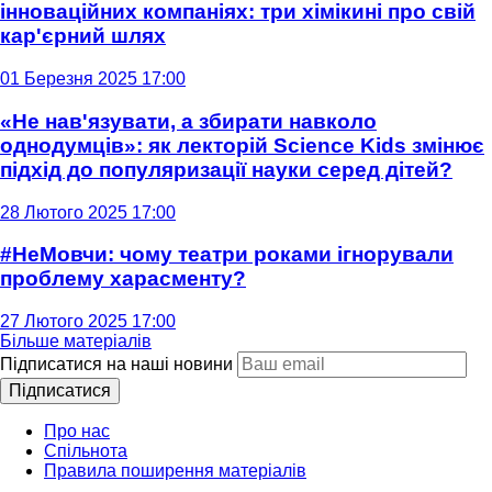
інноваційних компаніях: три хімікині про свій
кар'єрний шлях
01 Березня 2025 17:00
«Не нав'язувати, а збирати навколо
однодумців»: як лекторій Science Kids змінює
підхід до популяризації науки серед дітей?
28 Лютого 2025 17:00
#НеМовчи: чому театри роками ігнорували
проблему харасменту?
27 Лютого 2025 17:00
Більше матеріалів
Підписатися на наші новини
Підписатися
Про нас
Спільнота
Правила поширення матеріалів