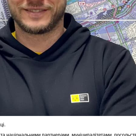
ці.
 національними партнерами, муніципалітетами, посольства