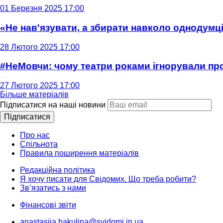
01 Березня 2025 17:00
«Не нав'язувати, а збирати навколо однодумців
28 Лютого 2025 17:00
#НеМовчи: чому театри роками ігнорували п
27 Лютого 2025 17:00
Більше матеріалів
Підписатися на наші новини
Підписатися
Про нас
Спільнота
Правила поширення матеріалів
Редакційна політика
Я хочу писати для Свідомих. Що треба робити?
Зв’язатись з нами
Фінансові звіти
anastasiia.bakulina@svidomi.in.ua