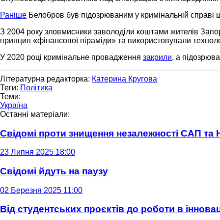
Раніше
Белобров був підозрюваним у кримінальній справі 
З 2004 року зловмисники заволоділи коштами жителів Запорі
принцип «фінансової піраміди» та використовували технолог
У 2020 році кримінальне провадження
закрили
, а підозрюва
Літературна редакторка:
Катерина Кругова
Теги:
Політика
Теми:
Україна
Останні матеріали:
Свідомі проти знищення незалежності САП та
23 Липня 2025 18:00
Свідомі йдуть на паузу
02 Березня 2025 11:00
Від студентських проєктів до роботи в інновац