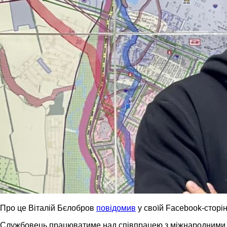
Про це Віталій Бєлобров
повідомив
у своїй Facebook-сторін
Службовець працюватиме над співпрацею з міжнародними та