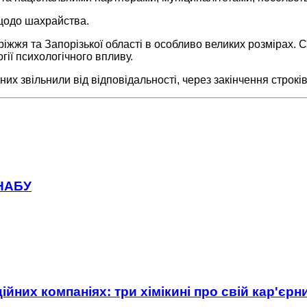
щодо шахрайства.
жжя та Запорізької області в особливо великих розмірах. С
ії психологічного впливу.
них звільнили від відповідальності, через закінчення строків
 НАБУ
ійних компаніях: три хімікині про свій кар'єр