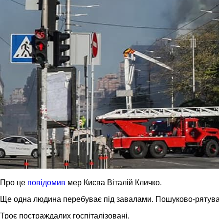
Про це
повідомив
мер Києва Віталій Кличко.
Ще одна людина перебуває під завалами. Пошуково-рятува
Троє постраждалих госпіталізовані.