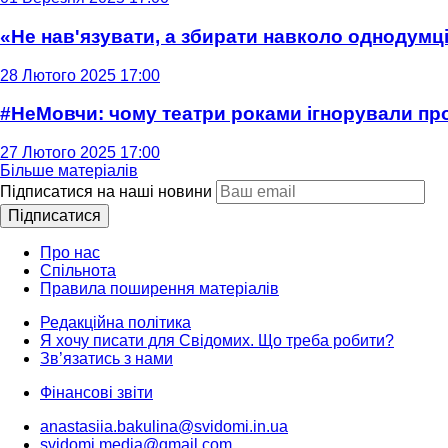
«Не нав'язувати, а збирати навколо однодумців
28 Лютого 2025 17:00
#НеМовчи: чому театри роками ігнорували п
27 Лютого 2025 17:00
Більше матеріалів
Підписатися на наші новини
Підписатися
Про нас
Спільнота
Правила поширення матеріалів
Редакційна політика
Я хочу писати для Свідомих. Що треба робити?
Зв’язатись з нами
Фінансові звіти
anastasiia.bakulina@svidomi.in.ua
svidomi.media@gmail.com