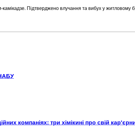
и-камікадзе. Підтверджено влучання та вибух у житловому 
 НАБУ
ійних компаніях: три хімікині про свій кар'єр