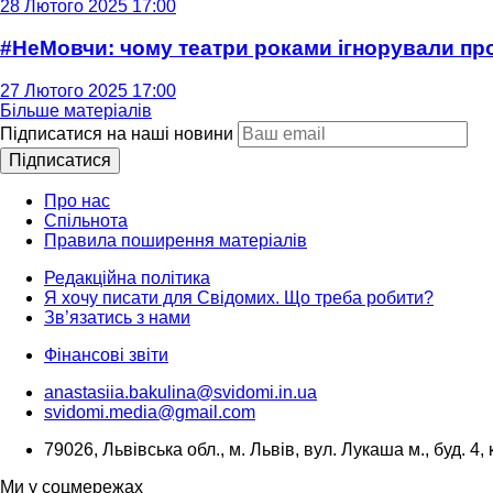
28 Лютого 2025 17:00
#НеМовчи: чому театри роками ігнорували п
27 Лютого 2025 17:00
Більше матеріалів
Підписатися на наші новини
Підписатися
Про нас
Спільнота
Правила поширення матеріалів
Редакційна політика
Я хочу писати для Свідомих. Що треба робити?
Зв’язатись з нами
Фінансові звіти
anastasiia.bakulina@svidomi.in.ua
svidomi.media@gmail.com
79026, Львівська обл., м. Львів, вул. Лукаша м., буд. 4, 
Ми у соцмережах