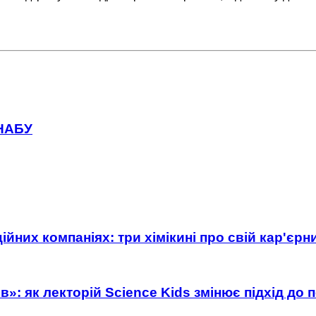
 НАБУ
ійних компаніях: три хімікині про свій кар'єр
»: як лекторій Science Kids змінює підхід до 