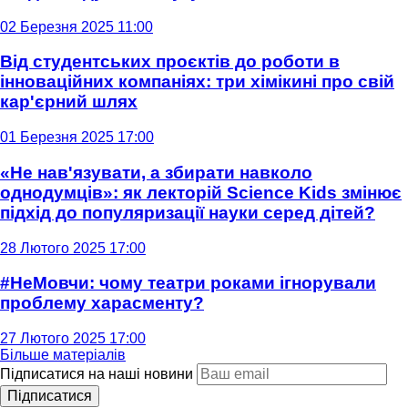
02 Березня 2025 11:00
Від студентських проєктів до роботи в
інноваційних компаніях: три хімікині про свій
кар'єрний шлях
01 Березня 2025 17:00
«Не нав'язувати, а збирати навколо
однодумців»: як лекторій Science Kids змінює
підхід до популяризації науки серед дітей?
28 Лютого 2025 17:00
#НеМовчи: чому театри роками ігнорували
проблему харасменту?
27 Лютого 2025 17:00
Більше матеріалів
Підписатися на наші новини
Підписатися