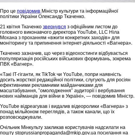
Про це
повідомив
Міністр культури та інформаційної
політики України Олександр Ткаченко.
21 квітня Ткаченко
звернувся
з офіційним листом до
головного виконавчого директора YouTube, LLC Ніла
Мохана з проханням «вжити конкретних заходів» для
моніторингу та припинення інтернет-діяльності «Вагнера».
Ткаченко зазначив, що через відеохостинги відбувається
популяризація російських військових формувань, зокрема
ПВК «Вагнер».
«Такі IT-гіганти, як TikTok чи YouTube, попри наявність
досить жорсткої редакційної політики, слугують для росіян
ефективними рекламними майданчиками для
масштабування, "омолодження" аудиторії і вербування
нових найманців для війни в Україні», — повідомив Міністр.
YouTube відреагував і видалив відеоролики «Вагнера» з
понад мільйоном переглядів, а також канали, що їх
розповсюджували.
Очільник Мінкульту закликав користувачів надсилати на
пошту
stoprussianpropaganda@mkip.gov.ua
посилання на