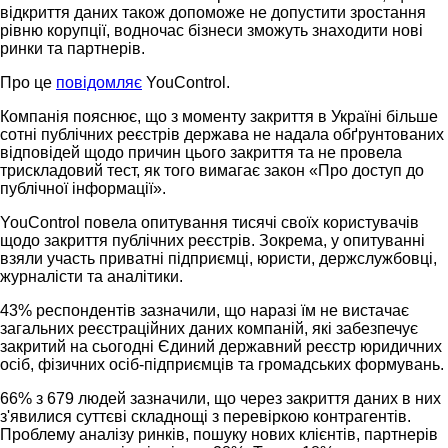
відкриття даних також допоможе не допустити зростання
рівню корупції, водночас бізнеси зможуть знаходити нові
ринки та партнерів.
Про це
повідомляє
YouControl.
Компанія пояснює, що з моменту закриття в Україні більше
сотні публічних реєстрів держава не надала обґрунтованих
відповідей щодо причин цього закриття та не провела
трискладовий тест, як того вимагає закон «Про доступ до
публічної інформації».
YouControl повела опитування тисячі своїх користувачів
щодо закриття публічних реєстрів. Зокрема, у опитуванні
взяли участь приватні підприємці, юристи, держслужбовці,
журналісти та аналітики.
43% респондентів зазначили, що наразі їм не вистачає
загальних реєстраційних даних компаній, які забезпечує
закритий на сьогодні Єдиний державний реєстр юридичних
осіб, фізичних осіб-підприємців та громадських формувань.
66% з 679 людей зазначили, що через закриття даних в них
з'явилися суттєві складнощі з перевіркою контрагентів.
Проблему аналізу ринків, пошуку нових клієнтів, партнерів