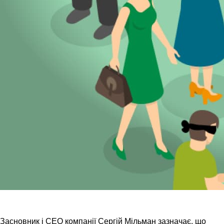
Засновник і СЕО компанії Сергій Мільман зазначає, що