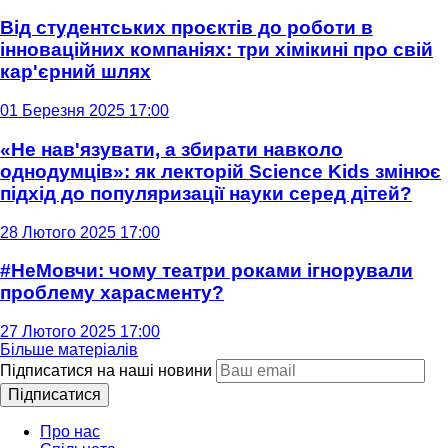
Від студентських проєктів до роботи в
інноваційних компаніях: три хімікині про свій
кар'єрний шлях
01 Березня 2025 17:00
«Не нав'язувати, а збирати навколо
однодумців»: як лекторій Science Kids змінює
підхід до популяризації науки серед дітей?
28 Лютого 2025 17:00
#НеМовчи: чому театри роками ігнорували
проблему харасменту?
27 Лютого 2025 17:00
Більше матеріалів
Підписатися на наші новини
Підписатися
Про нас