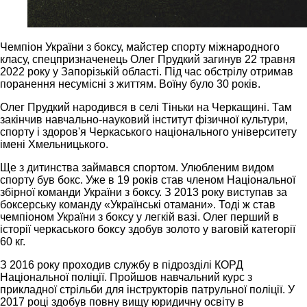
Чемпіон України з боксу, майстер спорту міжнародного
класу, спецпризначенець Олег Прудкий загинув 22 травня
2022 року у Запорізькій області. Під час обстрілу отримав
поранення несумісні з життям. Воїну було 30 років.
Олег Прудкий народився в селі Тіньки на Черкащині. Там
закінчив навчально-науковий інститут фізичної культури,
спорту і здоров'я Черкаського національного університету
імені Хмельницького.
Ще з дитинства займався спортом. Улюбленим видом
спорту був бокс. Уже в 19 років став членом Національної
збірної команди України з боксу. З 2013 року виступав за
боксерську команду «Українські отамани». Тоді ж став
чемпіоном України з боксу у легкій вазі. Олег перший в
історії черкаського боксу здобув золото у ваговій категорії
60 кг.
З 2016 року проходив службу в підрозділі КОРД
Національної поліції. Пройшов навчальний курс з
прикладної стрільби для інструкторів патрульної поліції. У
2017 році здобув повну вищу юридичну освіту в