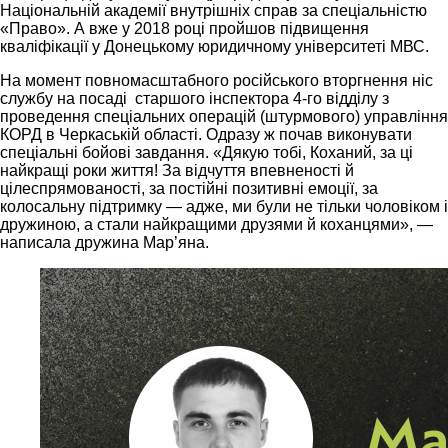
Національній академії внутрішніх справ за спеціальністю
«Право». А вже у 2018 році пройшов підвищення
кваліфікації у Донецькому юридичному університеті МВС.
На момент повномасштабного російського вторгнення ніс
службу на посаді старшого інспектора 4-го відділу з
проведення спеціальних операцій (штурмового) управління
КОРД в Черкаській області. Одразу ж почав виконувати
спеціальні бойові завдання. «Дякую тобі, Коханий, за ці
найкращі роки життя! За відчуття впевненості й
цілеспрямованості, за постійні позитивні емоції, за
колосальну підтримку — адже, ми були не тільки чоловіком і
дружиною, а стали найкращими друзями й коханцями», —
написала дружина Мар’яна.