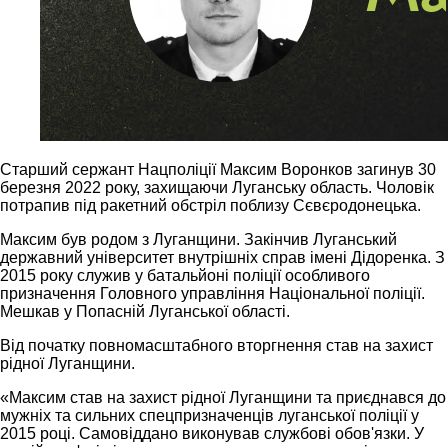
Старший сержант Нацполіції Максим Воронков загинув 30
березня 2022 року, захищаючи Луганську область. Чоловік
потрапив під ракетний обстріл поблизу Сєвєродонецька.
Максим був родом з Луганщини. Закінчив Луганський
державний університет внутрішніх справ імені Дідоренка. З
2015 року служив у батальйоні поліції особливого
призначення Головного управління Національної поліції.
Мешкав у Попасній Луганської області.
Від початку повномасштабного вторгнення став на захист
рідної Луганщини.
«Максим став на захист рідної Луганщини та приєднався до
мужніх та сильних спецпризначенців луганської поліції у
2015 році. Самовіддано виконував службові обов'язки. У