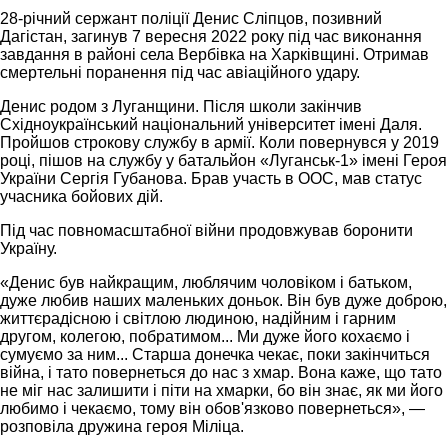
28-річний сержант поліції Денис Сліпцов, позивний
Дагістан, загинув 7 вересня 2022 року під час виконання
завдання в районі села Вербівка на Харківщині. Отримав
смертельні поранення під час авіаційного удару.
Денис родом з Луганщини. Після школи закінчив
Східноукраїнський національний університет імені Даля.
Пройшов строкову службу в армії. Коли повернувся у 2019
році, пішов на службу у батальйон «Луганськ-1» імені Героя
України Сергія Губанова. Брав участь в ООС, мав статус
учасника бойових дій.
Під час повномасштабної війни продовжував боронити
Україну.
«Денис був найкращим, люблячим чоловіком і батьком,
дуже любив наших маленьких доньок. Він був дуже доброю,
життєрадісною і світлою людиною, надійним і гарним
другом, колегою, побратимом... Ми дуже його кохаємо і
сумуємо за ним... Старша донечка чекає, поки закінчиться
війна, і тато повернеться до нас з хмар. Вона каже, що тато
не міг нас залишити і піти на хмарки, бо він знає, як ми його
любимо і чекаємо, тому він обов'язково повернеться», —
розповіла дружина героя Міліца.