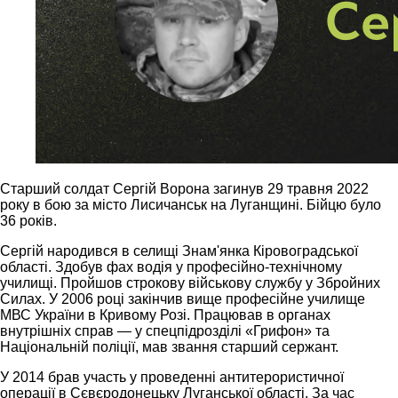
Старший солдат Сергій Ворона загинув 29 травня 2022
року в бою за місто Лисичанськ на Луганщині. Бійцю було
36 років.
Сергій народився в селищі Знам'янка Кіровоградської
області. Здобув фах водія у професійно-технічному
училищі. Пройшов строкову військову службу у Збройних
Силах. У 2006 році закінчив вище професійне училище
МВС України в Кривому Розі. Працював в органах
внутрішніх справ — у спецпідрозділі «Грифон» та
Національній поліції, мав звання старший сержант.
У 2014 брав участь у проведенні антитерористичної
операції в Сєвєродонецьку Луганської області. За час