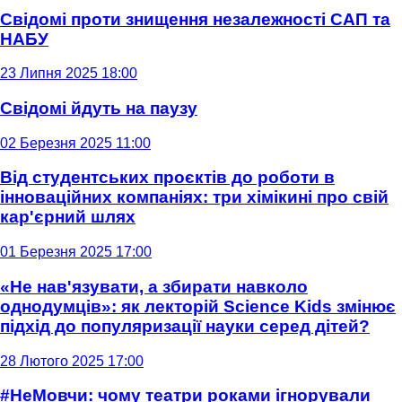
Свідомі проти знищення незалежності САП та
НАБУ
23 Липня 2025 18:00
Свідомі йдуть на паузу
02 Березня 2025 11:00
Від студентських проєктів до роботи в
інноваційних компаніях: три хімікині про свій
кар'єрний шлях
01 Березня 2025 17:00
«Не нав'язувати, а збирати навколо
однодумців»: як лекторій Science Kids змінює
підхід до популяризації науки серед дітей?
28 Лютого 2025 17:00
#НеМовчи: чому театри роками ігнорували