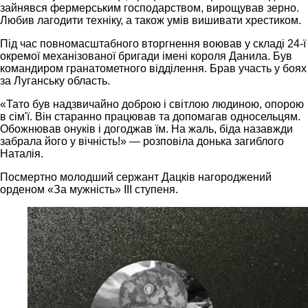
зайнявся фермерським господарством, вирощував зерно.
Любив лагодити техніку, а також умів вишивати хрестиком.
Під час повномасштабного вторгнення воював у складі 24-ї
окремої механізованої бригади імені короля Данила. Був
командиром гранатометного відділення. Брав участь у боях
за Луганську область.
«Тато був надзвичайно доброю і світлою людиною, опорою
в сім'ї. Він старанно працював та допомагав односельцям.
Обожнював онуків і догоджав їм. На жаль, біда назавжди
забрала його у вічність!» — розповіла донька загиблого
Наталія.
Посмертно молодший сержант Дацків нагороджений
орденом «За мужність» ІІІ ступеня.