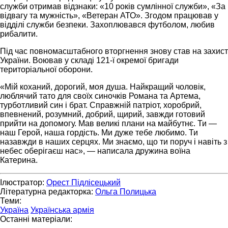
служби отримав відзнаки: «10 років сумлінної служби», «За
відвагу та мужність», «Ветеран АТО». Згодом працював у
відділі служби безпеки. Захоплювався футболом, любив
рибалити.
Під час повномасштабного вторгнення знову став на захист
України. Воював у складі 121-ї окремої бригади
територіальної оборони.
«Мій коханий, дорогий, моя душа. Найкращий чоловік,
люблячий тато для своїх синочків Романа та Артема,
турботливий син і брат. Справжній патріот, хоробрий,
впевнений, розумний, добрий, щирий, завжди готовий
прийти на допомогу. Мав великі плани на майбутнє. Ти —
наш Герой, наша гордість. Ми дуже тебе любимо. Ти
назавжди в наших серцях. Ми знаємо, що ти поруч і навіть з
небес оберігаєш нас», — написала дружина воїна
Катерина.
Ілюстратор:
Орест Підлісецький
Літературна редакторка:
Ольга Полицька
Теми:
Україна
Українська армія
Останні матеріали: