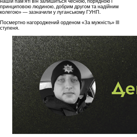
нашій пам'яті він залишиться чесною, порядною і
принциповою людиною, добрим другом та надійним
колегою» — зазначили у луганському ГУНП.
Посмертно нагороджений орденом «За мужність» III
ступеня.