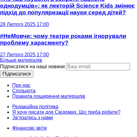
однодумців»: як лекторій Science Kids змінює
підхід до популяризації науки серед дітей?
28 Лютого 2025 17:00
#НеМовчи: чому театри роками ігнорували
проблему харасменту?
27 Лютого 2025 17:00
Більше матеріалів
Підписатися на наші новини
Підписатися
Про нас
Спільнота
Правила поширення матеріалів
Редакційна політика
Я хочу писати для Свідомих. Що треба робити?
Зв’язатись з нами
Фінансові звіти