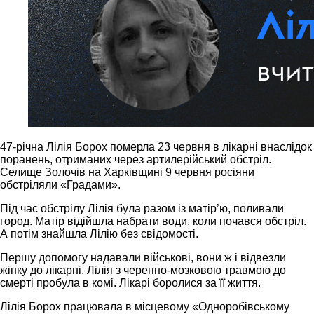
47-річна Лілія Борох померла 23 червня в лікарні внаслідок
поранень, отриманих через артилерійський обстріл.
Селище Золочів на Харківщині 9 червня росіяни
обстріляли «Градами».
Під час обстрілу Лілія була разом із матір’ю, поливали
город. Матір відійшла набрати води, коли почався обстріл.
А потім знайшла Лілію без свідомості.
Першу допомогу надавали військові, вони ж і відвезли
жінку до лікарні. Лілія з черепно-мозковою травмою до
смерті пробула в комі. Лікарі боролися за її життя.
Лілія Борох працювала в місцевому «Одноробівському