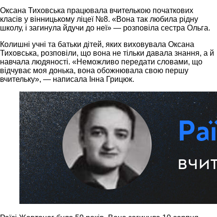
Оксана Тиховська працювала вчителькою початкових
класів у вінницькому ліцеї №8. «Вона так любила рідну
школу, і загинула йдучи до неї» — розповіла сестра Ольга.
Колишні учні та батьки дітей, яких виховувала Оксана
Тиховська, розповіли, що вона не тільки давала знання, а й
навчала людяності. «Неможливо передати словами, що
відчуває моя донька, вона обожнювала свою першу
вчительку», — написала Інна Грицюк.