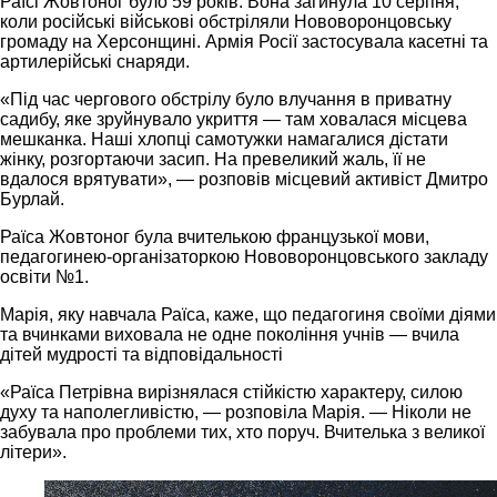
Раїсі Жовтоног було 59 років. Вона загинула 10 серпня,
коли російські військові обстріляли Нововоронцовську
громаду на Херсонщині. Армія Росії застосувала касетні та
артилерійські снаряди.
«Під час чергового обстрілу було влучання в приватну
садибу, яке зруйнувало укриття — там ховалася місцева
мешканка. Наші хлопці самотужки намагалися дістати
жінку, розгортаючи засип. На превеликий жаль, її не
вдалося врятувати», — розповів місцевий активіст Дмитро
Бурлай.
Раїса Жовтоног була вчителькою французької мови,
педагогинею-організаторкою Нововоронцовського закладу
освіти №1.
Марія, яку навчала Раїса, каже, що педагогиня своїми діями
та вчинками виховала не одне покоління учнів — вчила
дітей мудрості та відповідальності
«Раїса Петрівна вирізнялася стійкістю характеру, силою
духу та наполегливістю, — розповіла Марія. — Ніколи не
забувала про проблеми тих, хто поруч. Вчителька з великої
літери».