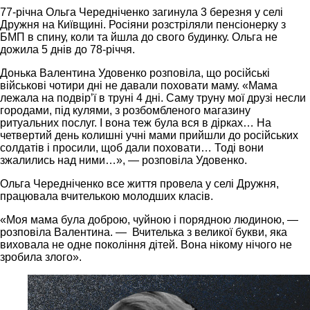
77-річна Ольга Чередніченко загинула 3 березня у селі
Дружня на Київщині. Росіяни розстріляли пенсіонерку з
БМП в спину, коли та йшла до свого будинку. Ольга не
дожила 5 днів до 78-річчя.
Донька Валентина Удовенко розповіла, що російські
військові чотири дні не давали поховати маму. «Мама
лежала на подвір’ї в труні 4 дні. Саму труну мої друзі несли
городами, під кулями, з розбомбленого магазину
ритуальних послуг. І вона теж була вся в дірках… На
четвертий день колишні учні мами прийшли до російських
солдатів і просили, щоб дали поховати… Тоді вони
зжалились над ними…», — розповіла Удовенко.
Ольга Чередніченко все життя провела у селі Дружня,
працювала вчителькою молодших класів.
«Моя мама була доброю, чуйною і порядною людиною, —
розповіла Валентина. — Вчителька з великої букви, яка
виховала не одне покоління дітей. Вона нікому нічого не
зробила злого».