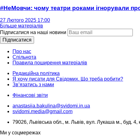
#НеМовчи: чому театри роками ігнорували п
27 Лютого 2025 17:00
Більше матеріалів
Підписатися на наші новини
Підписатися
Про нас
Спільнота
Правила поширення матеріалів
Редакційна політика
Я хочу писати для Свідомих. Що треба робити?
Зв’язатись з нами
Фінансові звіти
anastasiia.bakulina@svidomi.in.ua
svidomi.media@gmail.com
79026, Львівська обл., м. Львів, вул. Лукаша м., буд. 4, 
Ми у соцмережах