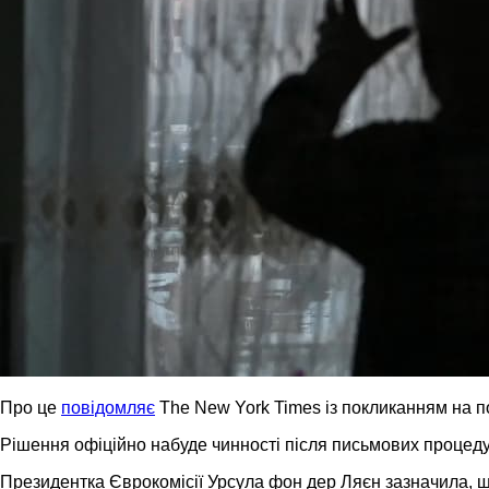
Про це
повідомляє
The New York Times із покликанням на 
Рішення офіційно набуде чинності після письмових процедур
Президентка Єврокомісії Урсула фон дер Ляєн зазначила, що 