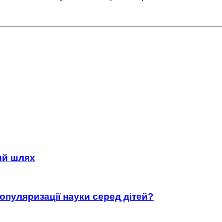
ний шлях
популяризації науки серед дітей?