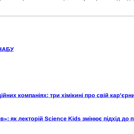
 НАБУ
ійних компаніях: три хімікині про свій кар'єр
»: як лекторій Science Kids змінює підхід до 