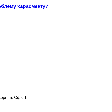
роблему харасменту?
корп. Б, Офіс 1