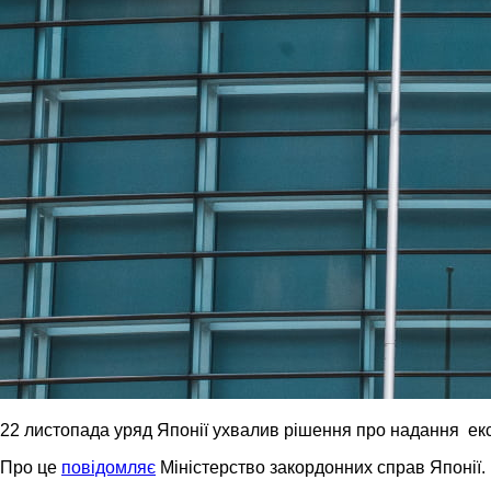
22 листопада уряд Японії ухвалив рішення про надання екс
Про це
повідомляє
Міністерство закордонних справ Японії.