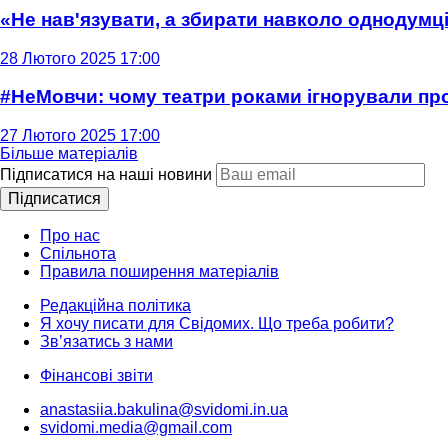
«Не нав'язувати, а збирати навколо однодумців
28 Лютого 2025 17:00
#НеМовчи: чому театри роками ігнорували п
27 Лютого 2025 17:00
Більше матеріалів
Підписатися на наші новини
Підписатися
Про нас
Спільнота
Правила поширення матеріалів
Редакційна політика
Я хочу писати для Свідомих. Що треба робити?
Зв’язатись з нами
Фінансові звіти
anastasiia.bakulina@svidomi.in.ua
svidomi.media@gmail.com