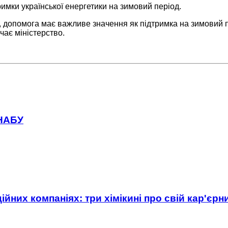
римки української енергетики на зимовий період.
, допомога має важливе значення як підтримка на зимовий п
ає міністерство.
 НАБУ
ійних компаніях: три хімікині про свій кар'єр