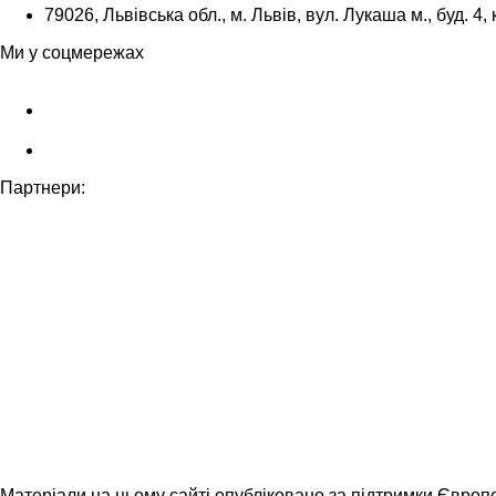
79026, Львівська обл., м. Львів, вул. Лукаша м., буд. 4, 
Ми у соцмережах
Партнери:
Матеріали на цьому сайті опубліковано за підтримки Європ