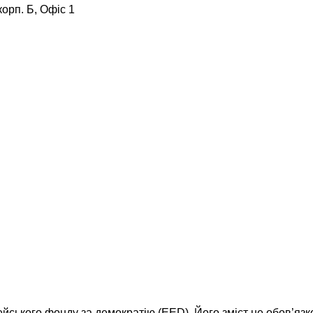
корп. Б, Офіс 1
ейського фонду за демократію (EED). Його зміст не обов’яз