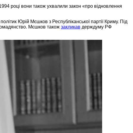
1994 році вони також ухвалили закон «про відновлення
політик Юрій Мєшков з Республіканської партії Криму. Під
 громадянство. Мєшков також
закликав
держдуму РФ