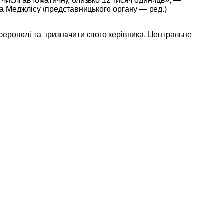
 числі автоматичну, близько 12 тисяч одиниць», —
ва Меджлісу (представницького органу — ред.)
ерополі та призначити свого керівника. Центральне