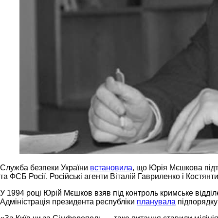
Служба безпеки України
встановила
, що Юрія Мєшкова під
та ФСБ Росії. Російські агенти Віталій Гавриленко і Костя
У 1994 році Юрій Мєшков взяв під контроль кримське відділ
Адміністрація президента республіки
планувала
підпорядку