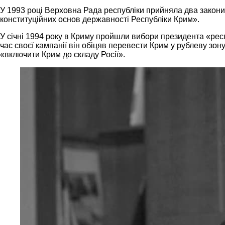
У 1993 році Верховна Рада республіки прийняла два закони
конституційних основ державності Республіки Крим».
У січні 1994 року в Криму пройшли вибори президента «рес
час своєї кампанії він обіцяв перевести Крим у рублеву зо
«включити Крим до складу Росії».