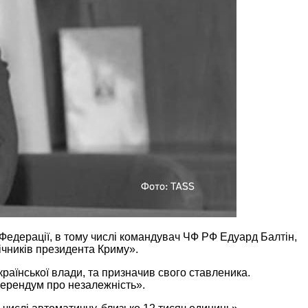
едерації, в тому числі командувач ЧФ РФ Едуард Балтін,
ічників президента Криму».
країнської влади, та призначив свого ставленика.
ферендум про незалежність».