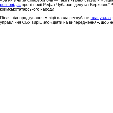
«За Київ чи за Сімферополь — таке питання ставили міліція
розповідає
про ті події Рефат Чубаров, депутат Верховної 
кримськотатарського народу.
Після підпорядкування міліції влада республіки
планувала
з
управління СБУ вирішило «діяти на випередження», щоб не 