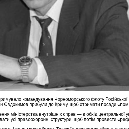
тримувало командування Чорноморського флоту Російської Ф
нтин Євдокимов прибули до Криму, щоб отримати посади «пом
ення міністерства внутрішніх справ — в обхід центральної у
вати усі правоохоронні структури, щоб потім провести «ре