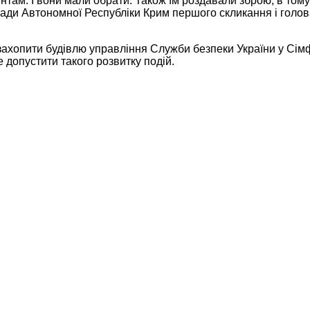
нтам. І вони мали обрати. Також їм роздавали зброю, в тому
Ради Автономної Республіки Крим першого скликання і голо
ахопити будівлю управління Служби безпеки України у Сімф
допустити такого розвитку подій.