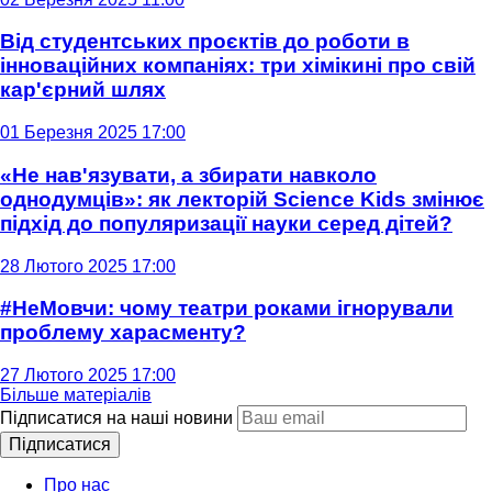
Від студентських проєктів до роботи в
інноваційних компаніях: три хімікині про свій
кар'єрний шлях
01 Березня 2025 17:00
«Не нав'язувати, а збирати навколо
однодумців»: як лекторій Science Kids змінює
підхід до популяризації науки серед дітей?
28 Лютого 2025 17:00
#НеМовчи: чому театри роками ігнорували
проблему харасменту?
27 Лютого 2025 17:00
Більше матеріалів
Підписатися на наші новини
Підписатися
Про нас