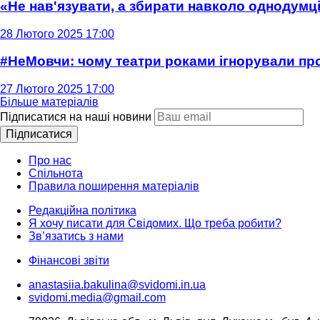
«Не нав'язувати, а збирати навколо однодумців
28 Лютого 2025 17:00
#НеМовчи: чому театри роками ігнорували п
27 Лютого 2025 17:00
Більше матеріалів
Підписатися на наші новини
Підписатися
Про нас
Спільнота
Правила поширення матеріалів
Редакційна політика
Я хочу писати для Свідомих. Що треба робити?
Зв’язатись з нами
Фінансові звіти
anastasiia.bakulina@svidomi.in.ua
svidomi.media@gmail.com