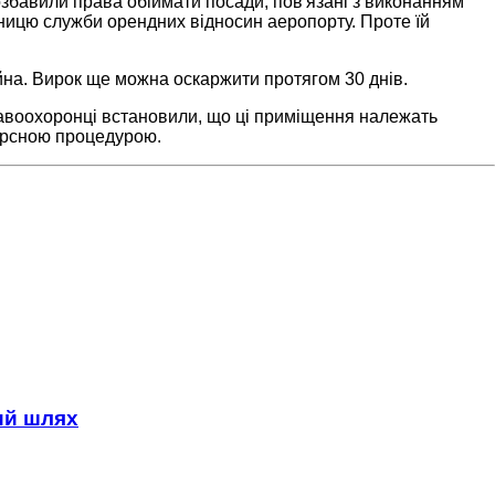
збавили права обіймати посади, пов'язані з виконанням
ницю служби орендних відносин аеропорту. Проте їй
йна. Вирок ще можна оскаржити протягом 30 днів.
равоохоронці встановили, що ці приміщення належать
курсною процедурою.
ний шлях