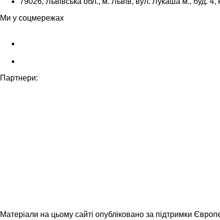
79026, Львівська обл., м. Львів, вул. Лукаша м., буд. 4, 
Ми у соцмережах
Партнери:
Матеріали на цьому сайті опубліковано за підтримки Європ