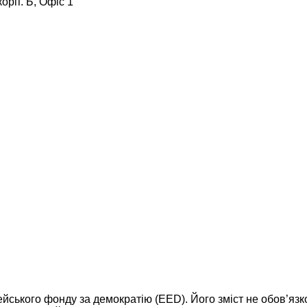
корп. Б, Офіс 1
ейського фонду за демократію (EED). Його зміст не обов’яз