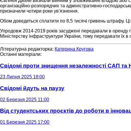
Євгенія Дихне визнали винним у зловживанні владою або сл
організаційно-розпорядчих та адміністративно-господарсь
призначили чотири роки ув'язнення.
Обом доведеться сплатити по 8,5 тисячі гривень штрафу. 
Упродовж 2014-2019 років засуджені передавали в оренду 
Міністерству інфраструктури України, тому передавати їх
Літературна редакторка:
Катерина Кругова
Останні матеріали:
Свідомі проти знищення незалежності САП та
23 Липня 2025 18:00
Свідомі йдуть на паузу
02 Березня 2025 11:00
Від студентських проєктів до роботи в інновац
01 Березня 2025 17:00