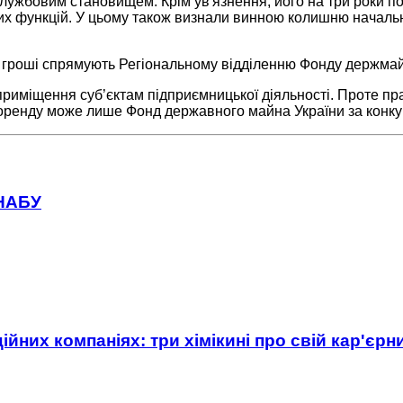
ужбовим становищем. Крім ув'язнення, його на три роки по
ких функцій. У цьому також визнали винною колишню началь
Ці гроші спрямують Регіональному відділенню Фонду держма
приміщення суб’єктам підприємницької діяльності. Проте п
 в оренду може лише Фонд державного майна України за кон
 НАБУ
ійних компаніях: три хімікині про свій кар'єр