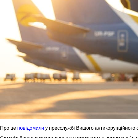
Про це
повідомили
у пресслужбі Вищого антикорупційного с