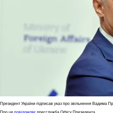
Президент України підписав указ про звільнення Вадима При
Про це
повідомляє
пресслужба Офісу Президента.