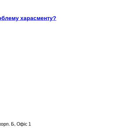
роблему харасменту?
корп. Б, Офіс 1