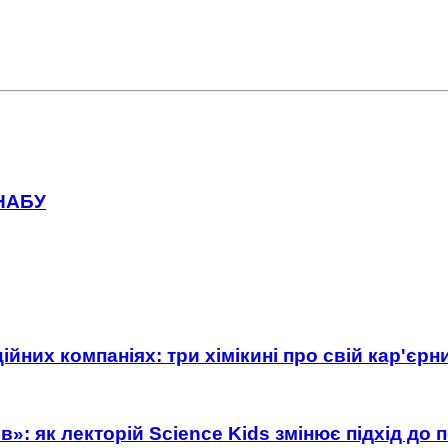
 НАБУ
ійних компаніях: три хімікині про свій кар'єр
»: як лекторій Science Kids змінює підхід до 