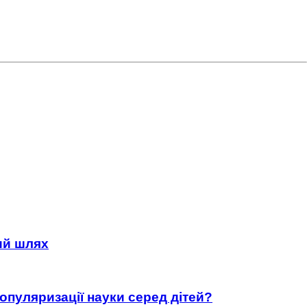
ний шлях
популяризації науки серед дітей?