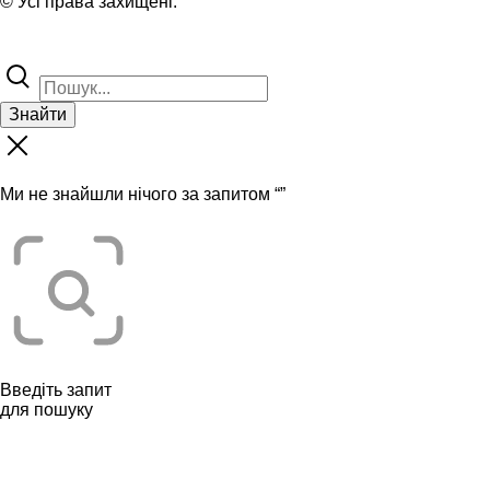
© Усі права захищені.
Знайти
Ми не знайшли нічого за запитом “
”
Введіть запит
для пошуку