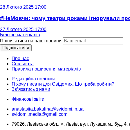
28 Лютого 2025 17:00
#НеМовчи: чому театри роками ігнорували п
27 Лютого 2025 17:00
Більше матеріалів
Підписатися на наші новини
Підписатися
Про нас
Спільнота
Правила поширення матеріалів
Редакційна політика
Я хочу писати для Свідомих. Що треба робити?
Зв’язатись з нами
Фінансові звіти
anastasiia.bakulina@svidomi.in.ua
svidomi.media@gmail.com
79026, Львівська обл., м. Львів, вул. Лукаша м., буд. 4, 