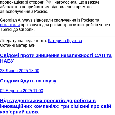
провокацією зі сторони РФ і наголосила, що вважає
абсолютно неприйнятним відновлення прямого
авіасполучення з Росією.
Georgian Airways відновили сполучення із Росією та
оголосили
про запуск для росіян транзитних рейсів через
Тбілісі до Європи.
Літературна редакторка:
Катерина Кругова
Останні матеріали:
Свідомі проти знищення незалежності САП та
НАБУ
23 Липня 2025 18:00
Свідомі йдуть на паузу
02 Березня 2025 11:00
Від студентських проєктів до роботи в
інноваційних компаніях: три хімікині про свій
кар'єрний шлях