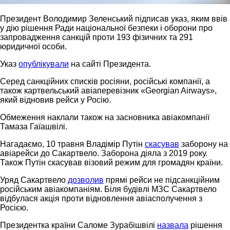
Президент Володимир Зеленський підписав указ, яким ввів
у дію рішення Ради національної безпеки і оборони про
запровадження санкцій проти 193 фізичних та 291
юридичної особи.
Указ
опублікували
на сайті Президента.
Серед санкційних списків росіяни, російські компанії, а
також картвельський авіаперевізник «Georgian Airways»,
який відновив рейси у Росію.
Обмеження наклали також на засновника авіакомпанії
Тамаза Гаїашвілі.
Нагадаємо, 10 травня Владімір Путін
скасував
заборону на
авіарейси до Сакартвело. Заборона діяла з 2019 року.
Також Путін скасував візовий режим для громадян країни.
Уряд Сакартвело
дозволив
прямі рейси не підсанкційним
російським авіакомпаніям. Біля будівлі МЗС Сакартвело
відбулася акція проти відновлення авіасполучення з
Росією.
Президентка країни Саломе Зурабішвілі
назвала
рішення