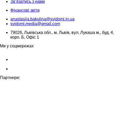
Зв’язатись з нами
Фінансові звіти
anastasiia.bakulina@svidomi.in.ua
svidomi.media@gmail.com
79026, Львівська обл., м. Львів, вул. Лукаша м., буд. 4,
корп. Б, Офіс 1
Ми у соцмережах
Партнери: