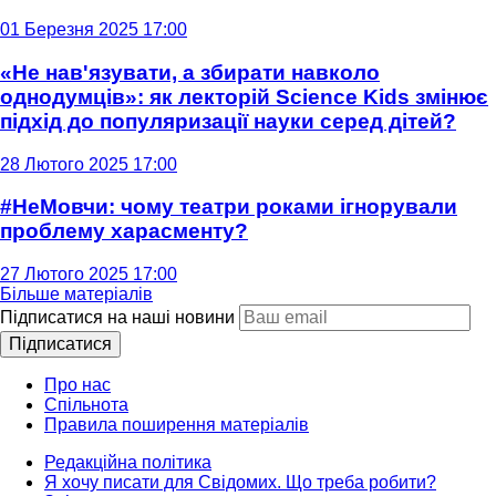
01 Березня 2025 17:00
«Не нав'язувати, а збирати навколо
однодумців»: як лекторій Science Kids змінює
підхід до популяризації науки серед дітей?
28 Лютого 2025 17:00
#НеМовчи: чому театри роками ігнорували
проблему харасменту?
27 Лютого 2025 17:00
Більше матеріалів
Підписатися на наші новини
Підписатися
Про нас
Спільнота
Правила поширення матеріалів
Редакційна політика
Я хочу писати для Свідомих. Що треба робити?