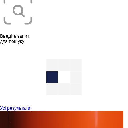
Введіть запит
для пошуку
Усі результати: