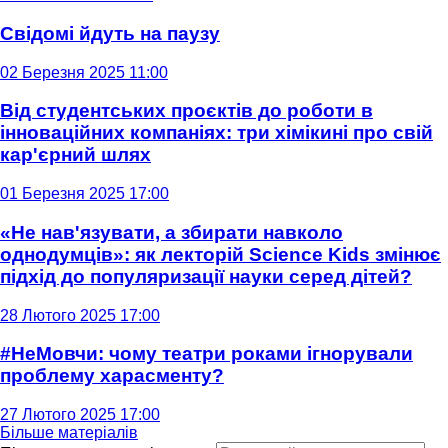
Свідомі йдуть на паузу
02 Березня 2025 11:00
Від студентських проєктів до роботи в
інноваційних компаніях: три хімікині про свій
кар'єрний шлях
01 Березня 2025 17:00
«Не нав'язувати, а збирати навколо
однодумців»: як лекторій Science Kids змінює
підхід до популяризації науки серед дітей?
28 Лютого 2025 17:00
#НеМовчи: чому театри роками ігнорували
проблему харасменту?
27 Лютого 2025 17:00
Більше матеріалів