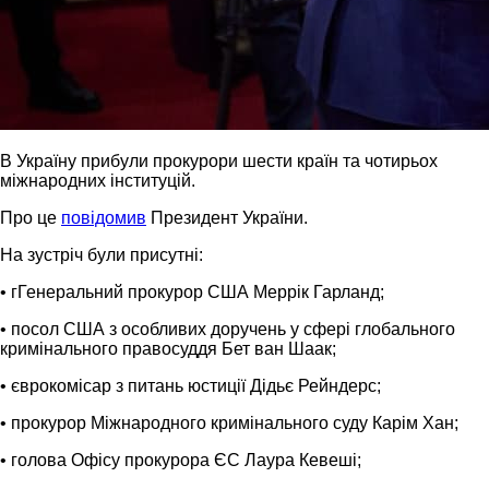
В Україну прибули прокурори шести країн та чотирьох
міжнародних інституцій.
Про це
повідомив
Президент України.
На зустріч були присутні:
• гГенеральний прокурор США Меррік Гарланд;
• посол США з особливих доручень у сфері глобального
кримінального правосуддя Бет ван Шаак;
• єврокомісар з питань юстиції Дідьє Рейндерс;
• прокурор Міжнародного кримінального суду Карім Хан;
• голова Офісу прокурора ЄС Лаура Кевеші;