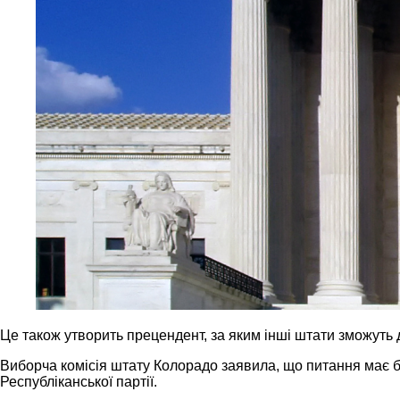
Це також утворить прецендент, за яким інші штати зможуть 
Виборча комісія штату Колорадо заявила, що питання має б
Республіканської партії.