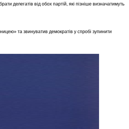
ати делегатів від обох партій, які пізніше визначатимуть
ницею» та звинуватив демократів у спробі зупинити