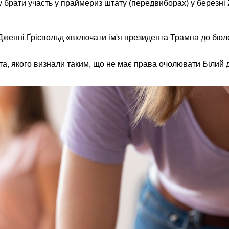
рати участь у праймериз штату (передвиборах) у березні 2
женні Ґрісвольд «включати ім'я президента Трампа до бюл
та, якого визнали таким, що не має права очолювати Білий д