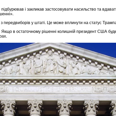
п підбурював і закликав застосовувати насильство та вдават
шенні».
з передвиборів у штаті. Це може вплинути на статус Трампа
 Якщо в остаточному рішенні колишній президент США буде 
рах.