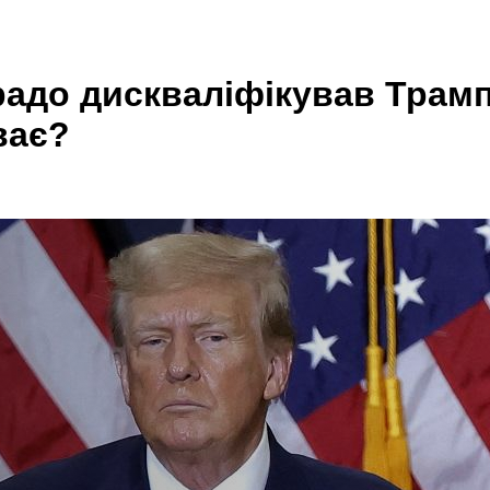
адо дискваліфікував Трамп
ває?