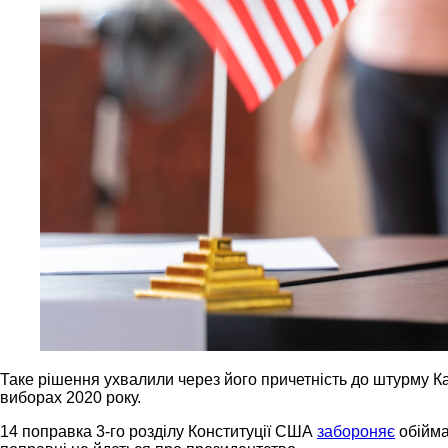
Таке рішення ухвалили через його причетність до штурму Ка
виборах 2020 року.
14 поправка 3-го розділу Конституції США
забороняє
обійма