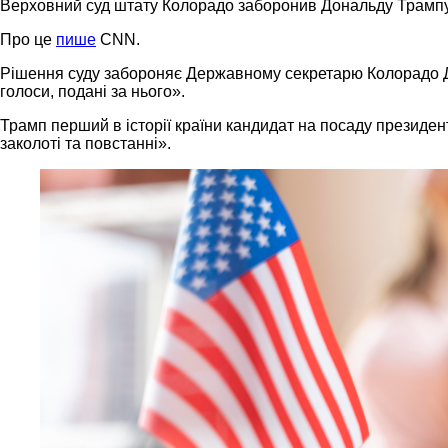
Верховний суд штату Колорадо заборонив Дональду Трампу б
Про це
пише
CNN.
Рішення суду забороняє Державному секретарю Колорадо Д
голоси, подані за нього».
Трамп перший в історії країни кандидат на посаду президен
заколоті та повстанні».