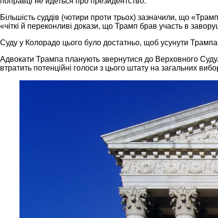
поправці не йдеться про президентство.
Більшість суддів (чотири проти трьох) зазначили, що «Трам
«чіткі й переконливі докази, що Трамп брав участь в завору
Суду у Колорадо цього було достатньо, щоб усунути Трампа 
Адвокати Трампа планують звернутися до Верховного Суду.
втратить потенційні голоси з цього штату на загальних вибо