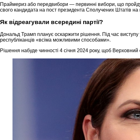
Праймериз або передвибори — первинні вибори, що пройдуть 
свого кандидата на пост президента Сполучених Штатів на в
Як відреагували всередині партії?
Дональд Трамп планує оскаржити рішення. Під час виступу 
республіканців «всіма можливими способами».
Рішення набуде чинності 4 січня 2024 року, щоб Верховний