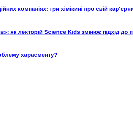
ійних компаніях: три хімікині про свій кар'єр
»: як лекторій Science Kids змінює підхід до 
роблему харасменту?