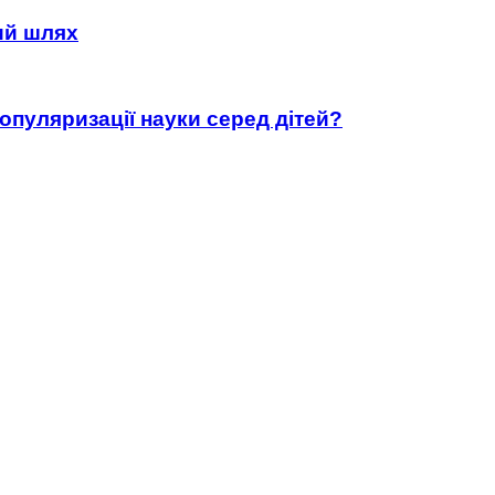
ний шлях
популяризації науки серед дітей?