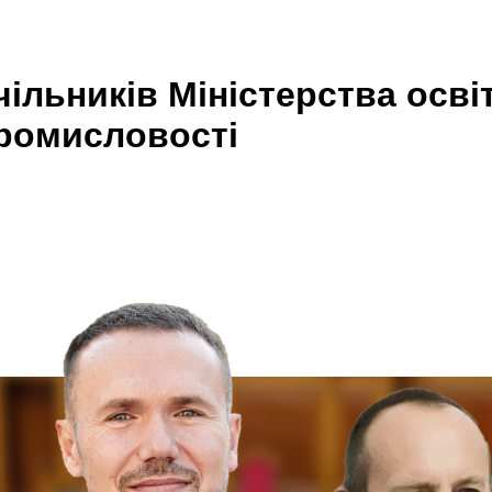
ільників Міністерства осві
промисловості