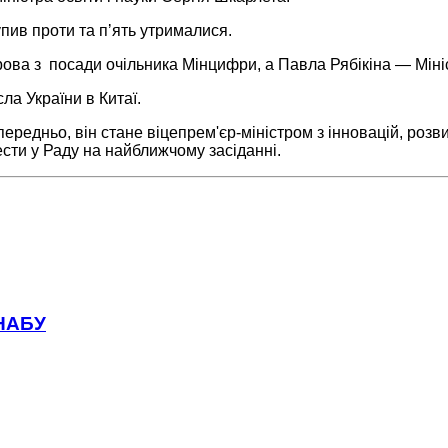
пив проти та пʼять утрималися.
ова з посади очільника Мінцифри, а Павла Рябікіна — Мініс
ла України в Китаї.
едньо, він стане віцепрем'єр-міністром з інновацій, розви
сти у Раду на найближчому засіданні.
 НАБУ