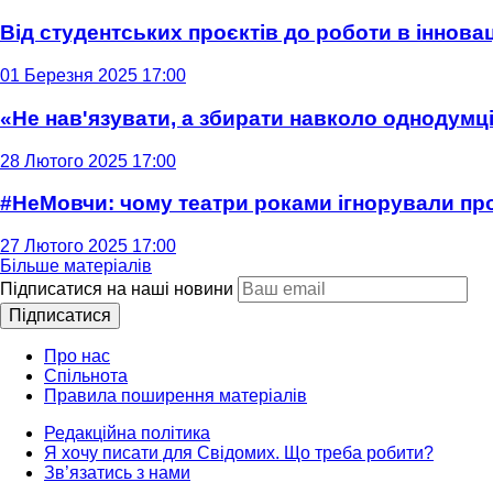
Від студентських проєктів до роботи в інновац
01 Березня 2025 17:00
«Не нав'язувати, а збирати навколо однодумців
28 Лютого 2025 17:00
#НеМовчи: чому театри роками ігнорували п
27 Лютого 2025 17:00
Більше матеріалів
Підписатися на наші новини
Підписатися
Про нас
Спільнота
Правила поширення матеріалів
Редакційна політика
Я хочу писати для Свідомих. Що треба робити?
Зв’язатись з нами