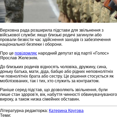
Верховна рада розширила підстави для звільнення з
військової служби: якщо близькі родичі загинули або
провали безвісти час здійснення заходів із забезпечення
національної безпеки і оборони.
Про це
повідомляє
народний депутат від партії «Голос»
Ярослав Железняк.
До близьких родичів відносять чоловіка, дружину, сина,
доньку батька, мати, діда, бабцю або рідних неповнолітніх
чи повнолітніх брата або сестру. Це рішення стосується як
мобілізованих, так і тих, хто служить за контрактом.
Раніше серед підстав, що дозволяють звільнення, були
лише стан здоров'я, вік, набуття чинності обвинувачуваного
вироку, а також низка сімейних обставин.
Літературна редакторка:
Катерина Кругова
Теми: