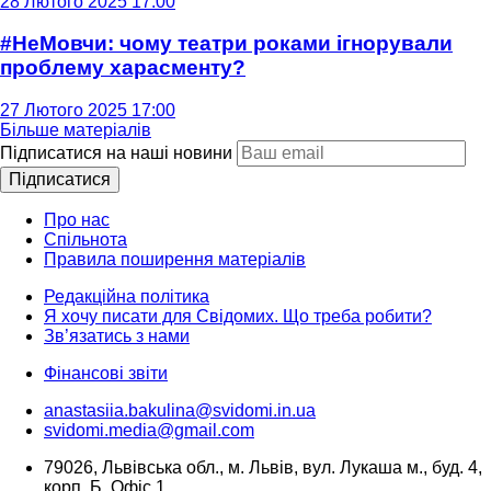
28 Лютого 2025 17:00
#НеМовчи: чому театри роками ігнорували
проблему харасменту?
27 Лютого 2025 17:00
Більше матеріалів
Підписатися на наші новини
Підписатися
Про нас
Спільнота
Правила поширення матеріалів
Редакційна політика
Я хочу писати для Свідомих. Що треба робити?
Зв’язатись з нами
Фінансові звіти
anastasiia.bakulina@svidomi.in.ua
svidomi.media@gmail.com
79026, Львівська обл., м. Львів, вул. Лукаша м., буд. 4,
корп. Б, Офіс 1