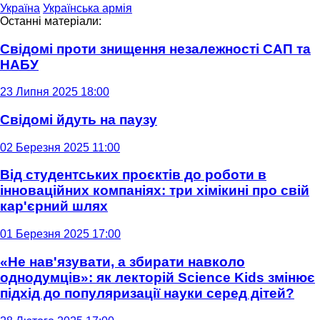
Україна
Українська армія
Останні матеріали:
Свідомі проти знищення незалежності САП та
НАБУ
23 Липня 2025 18:00
Свідомі йдуть на паузу
02 Березня 2025 11:00
Від студентських проєктів до роботи в
інноваційних компаніях: три хімікині про свій
кар'єрний шлях
01 Березня 2025 17:00
«Не нав'язувати, а збирати навколо
однодумців»: як лекторій Science Kids змінює
підхід до популяризації науки серед дітей?