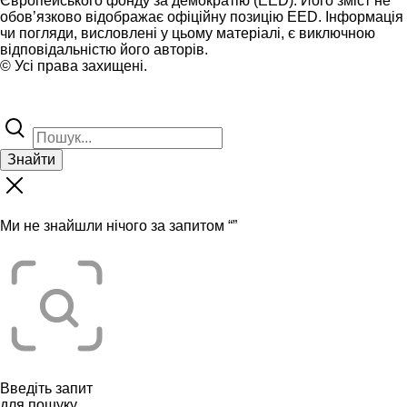
Європейського фонду за демократію (EED). Його зміст не
обов’язково відображає офіційну позицію EED. Інформація
чи погляди, висловлені у цьому матеріалі, є виключною
відповідальністю його авторів.
© Усі права захищені.
Знайти
Ми не знайшли нічого за запитом “
”
Введіть запит
для пошуку