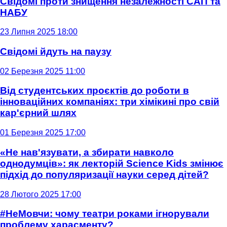
Свідомі проти знищення незалежності САП та
НАБУ
23 Липня 2025 18:00
Свідомі йдуть на паузу
02 Березня 2025 11:00
Від студентських проєктів до роботи в
інноваційних компаніях: три хімікині про свій
кар'єрний шлях
01 Березня 2025 17:00
«Не нав'язувати, а збирати навколо
однодумців»: як лекторій Science Kids змінює
підхід до популяризації науки серед дітей?
28 Лютого 2025 17:00
#НеМовчи: чому театри роками ігнорували
проблему харасменту?