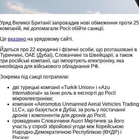
Уряд Великої Британії запровадив нові обмеження проти 25
компаній, які допомагали Росії обійти санкції.
Це
вказано
на урядовому сайті.
Йдеться про 22 юридичні і фізичні особи, що розташовані в
Туреччині, ОАЕ (Дубаї), Словаччині та Швейцарії, а також
три російські компанії, що імпортують електроніку, яка
необхідна для військового обладнання РФ.
Зокрема під сакції потрапили:
дві турецькі компанії «Turkik Union» і «Azu
International» за їхню роль в експорті до Росії
мікроелектроніки;
компанія «Aeromotus Unmanned Aerial Vehicles Trading
LLC», що базується в Дубаї, за роль у постачанні
дронів і компонентів для дронів до Росії;
громадянин Словаччини Ашот Мкртичев за його
участь у спробі збройової угоди між Корейською
Народно-Демократичною Республікою (КНДР) і
Росією;