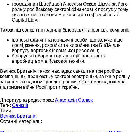
громадянин Швейцарії Ансельм Оскар Шмукі за його
роль у російському секторі фінансових послуг, у тому
числі в якості голови московського офісу «DuLac
Capital Ltd».
Також під санкції потрапили білоруські та іранські компанії:
іранські фізичні та юридичні особи, що залучені до
дослідження, розробки та виробництва БпЛА для
Корпусу вартових ісламської революції;
білоруські оборонні організації, пов’язані з
виробництвом військової техніки.
Велика Британія також накладає санкції на три російські
компанії, які працюють у секторі електроніки, за їхню роль у
закупівлі західної мікроелектроніки, яка є необхідною для
підтримки війни Росії проти України.
Літературна редакторка:
Анастасія Салюк
Теги:
Санкції
Теми:
Велика Британія
Останні матеріали: