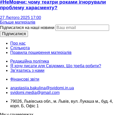
#НеМовчи: чому театри роками ігнорували
проблему харасменту?
27 Лютого 2025 17:00
Більше матеріалів
Підписатися на наші новини
Підписатися
Про нас
Спільнота
Правила поширення матеріалів
Редакційна політика
Я хочу писати для Свідомих. Що треба робити?
Зв’язатись з нами
Фінансові звіти
anastasiia.bakulina@svidomi.in.ua
svidomi.media@gmail.com
79026, Львівська обл., м. Львів, вул. Лукаша м., буд. 4,
корп. Б, Офіс 1
Ми у соцмережах