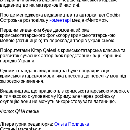
видавництво на материковій частині.
Про це менеджерка видавництва та авторка ідеї Софія
Острозька розповіла у
коментарі
медіа «Читомо».
Першим виданням буде двомовна збірка
кримськотатарського фольклору кримськотатарською
мовою (латиницею) та переклади творів українською.
Пріоритетами Kitap Qalesi є кримськотатарська класика та
розвиток сучасних авторів/ок представників/ць корінних
народів України.
Одним із завдань видавництва буде популяризація
кримськотатарської мови, яка внесена до переліку мов під
загрозою зникнення.
Видавництва, що працюють з кримськотатарською мовою, є
в тимчасово окупованому Криму, але через російську
окупацію вони не можуть використовувати латиницю.
Фото: QHA media
Літературна редакторка:
Ольга Полицька
Останні матеріали: