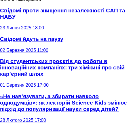
Свідомі проти знищення незалежності САП та
НАБУ
23 Липня 2025 18:00
Свідомі йдуть на паузу
02 Березня 2025 11:00
Від студентських проєктів до роботи в
інноваційних компаніях: три хімікині про свій
кар'єрний шлях
01 Березня 2025 17:00
«Не нав'язувати, а збирати навколо
однодумців»: як лекторій Science Kids змінює
підхід до популяризації науки серед дітей?
28 Лютого 2025 17:00