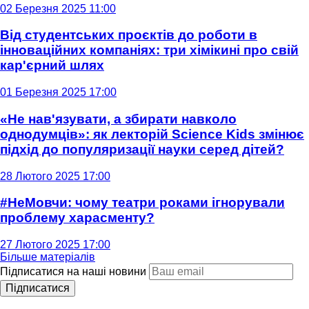
02 Березня 2025 11:00
Від студентських проєктів до роботи в
інноваційних компаніях: три хімікині про свій
кар'єрний шлях
01 Березня 2025 17:00
«Не нав'язувати, а збирати навколо
однодумців»: як лекторій Science Kids змінює
підхід до популяризації науки серед дітей?
28 Лютого 2025 17:00
#НеМовчи: чому театри роками ігнорували
проблему харасменту?
27 Лютого 2025 17:00
Більше матеріалів
Підписатися на наші новини
Підписатися