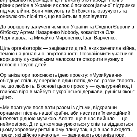
різних регіонів України як спосіб психосоціальної підтримки
під час війни. Вони міксують та бітбоксять, озвучують та
оновлюють пісні так, що вабить їм підспівувати.
До воркшопу залучені чемпіон України та Східної Європи з
бітбоксу Артем Назаренко Nobody, вокалістка Оля
Чернишова та Михайло Мироненко, Іван Варченко.
Ціль організаторів — зацікавити дітей, яких зачепила війна,
темою національної згуртованості. Познайомити учасників
воркшопу з українським мелосом та створити музику з
голосів і звуків дітей.
Організатори пояснюють ідею проєкту: «МузиКування
об’єднує спільну енергію в один потік, де всі разом творять
те, що люблять. В основі цього проєкту — культурний код і
глибока віра в майбутнє української держави, рушієм якої є
діти».
«Ми прагнули поспівати разом із дітьми, відкривши
орнамент пісень нашої країни, аби наситити їх емоційний
інтелект рідною музикою. Але те, що в нас вийшло — це
неймовірно. Діти цілком занурюються у спів та віддаються
цьому хоровому ритмічному плину так, що в нас виходять
треки, які дійсно качають», — зазначають організатори.