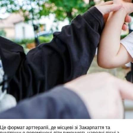
Це формат арттерапїі, де місцеві зі Закарпаття та
внутрішньо переміщені діти виконують народні пісні з