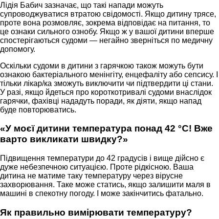
Лідія Бабич зазначає, що такі напади можуть
супроводжуватися втратою свідомості. Якщо дитину трясе,
проте вона розмовляє, зокрема відповідає на питання, то
це ознаки сильного ознобу. Якщо ж у вашої дитини вперше
спостерігаються судоми — негайно зверніться по медичну
допомогу.
Оскільки судоми в дитини з гарячкою також можуть бути
ознакою бактеріального менінгіту, енцефаліту або сепсису. І
тільки лікар/ка зможуть виключити чи підтвердити ці стани.
У разі, якщо йдеться про короткотривалі судоми внаслідок
гарячки, фахівці нададуть поради, як діяти, якщо напад
буде повторюватись.
«У моєї дитини температура понад 42 °C! Вже
варто викликати швидку?»
Підвищення температури до 42 градусів і вище дійсно є
дуже небезпечною ситуацією. Проте рідкісною. Ваша
дитина не матиме таку температуру через вірусне
захворювання. Таке може статись, якщо залишити маля в
машині в спекотну погоду. І може закінчитись фатально.
Як правильно вимірювати температуру?