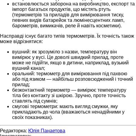
встановлюється заборона на виробництво, експорт та
імпорт багатьох продуктів, що містять ртуть
(термометрів та приладів для вимірювання тиску,
певних видів батарейок та люмінесцентних ламп,
барометрів, вимикачів, реле й навіть косметики).
Насправді існує багато типів термометрів. Їх точність також
може відрізнятися:
вушний: як зрозуміло з назви, температуру він
вимірює у вусі. Це доволі швидкий прилад, проте
може не підійти, якщо в дитини, наприклад, вузький
вушний канал;
оральний: термометр для вимірювання під пахвою
або під язиком — найбільш розповсюджений і точний
прилад;
безконтактний термометр — вимірює температуру
тіла без контакту зі шкірою. Зручно, проте точність
ставлять під сумнів;
смугові термометри: мають вигляд смужки, яку
прикладають до чола (вважаються ненадійними у
своїх показниках).
Редакторка:
Юлія Панаетова