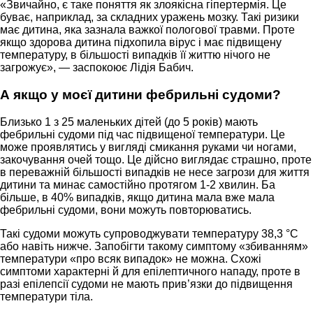
«Звичайно, є таке поняття як злоякісна гіпертермія. Це
буває, наприклад, за складних уражень мозку. Такі ризики
має дитина, яка зазнала важкої пологової травми. Проте
якщо здорова дитина підхопила вірус і має підвищену
температуру, в більшості випадків її життю нічого не
загрожує», — заспокоює Лідія Бабич.
А якщо у моєї дитини фебрильні судоми?
Близько 1 з 25 маленьких дітей (до 5 років) мають
фебрильні судоми під час підвищеної температури. Це
може проявлятись у вигляді смикання руками чи ногами,
закочування очей тощо. Це дійсно виглядає страшно, проте
в переважній більшості випадків не несе загрози для життя
дитини та минає самостійно протягом 1-2 хвилин. Ба
більше, в 40% випадків, якщо дитина мала вже мала
фебрильні судоми, вони можуть повторюватись.
Такі судоми можуть супроводжувати температуру 38,3 °C
або навіть нижче. Запобігти такому симптому «збиванням»
температури «про всяк випадок» не можна. Схожі
симптоми характерні й для епілептичного нападу, проте в
разі епілепсії судоми не мають прив’язки до підвищення
температури тіла.