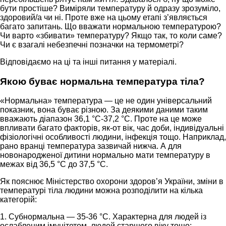
бути простіше? Виміряли температуру й одразу зрозуміло,
здоровий/а чи ні. Проте вже на цьому етапі з’являється
багато запитань. Що вважати нормальною температурою?
Чи варто «збивати» температуру? Якщо так, то коли саме?
Чи є взагалі небезпечні позначки на термометрі?
Відповідаємо на ці та інші питання у матеріалі.
Якою буває нормальна температура тіла?
«Нормальна» температура — це не один універсальний
показник, вона буває різною. За деякими даними таким
вважають діапазон 36,1 °C-37,2 °C. Проте на це може
впливати багато факторів, як-от вік, час доби, індивідуальні
фізіологічні особливості людини, інфекція тощо. Наприклад,
рано вранці температура зазвичай нижча. А для
новонародженої дитини нормально мати температуру в
межах від 36,5 °C до 37,5 °C.
Як пояснює Міністерство охорони здоров’я України, зміни в
температурі тіла людини можна розподілити на кілька
категорій:
1. Субнормальна — 35-36 °C. Характерна для людей із
ослабленим імунітетом, людей старшого віку тощо;