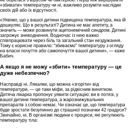
«збивати» температуру чи ні, важливо розуміти наслідки
своїх дій або їх відсутності.
«Уявімо, що у вашої дитини підвищена температура, яка їй
дошкуляє. Що в результаті? Дитина не має апетиту, а
значить — може розвинути ацетонемічний синдром. Дитині
загрожує зневоднення. Водночас із нею важко
співпрацювати через біль та загальний стан нездужання.
Тому є корисне правило: “збиваємо” температуру з огляду
на власні почуття або самопочуття вашої дитини», — каже
Бабич.
А якщо я не можу «збити» температуру — це
дуже небезпечно?
Насправді ні. Лякалки, що можна «згоріти» від
температури, — це таки міфи, за рідкісним винятком.
Дитяча лікарка пропонує уявити ситуацію: ви в потязі, у
вашої дитини температура, а жарознижувальних
препаратів з собою немає. Чи означає це, що температура
буде зростати безупинно до страшної позначки 42 градуси?
Звичайно, ні. В організмі людини є процеси, які регулюють
температуру тіла: