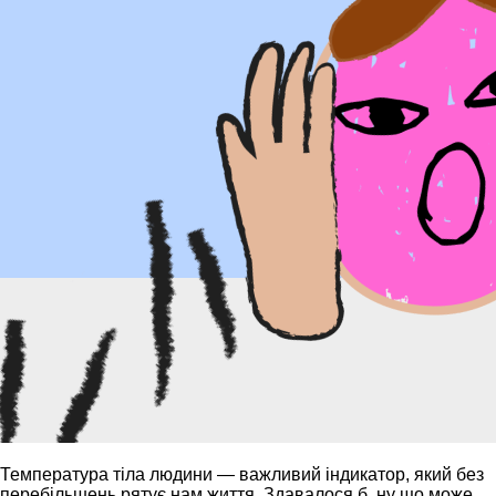
Температура тіла людини — важливий індикатор, який без
перебільшень рятує нам життя. Здавалося б, ну що може