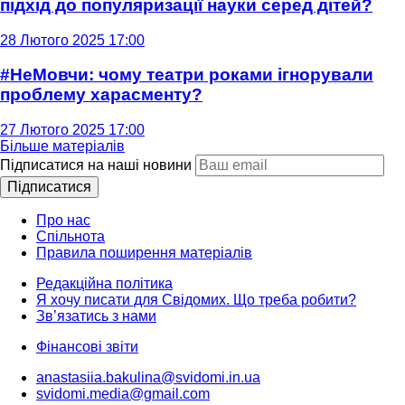
підхід до популяризації науки серед дітей?
28 Лютого 2025 17:00
#НеМовчи: чому театри роками ігнорували
проблему харасменту?
27 Лютого 2025 17:00
Більше матеріалів
Підписатися на наші новини
Підписатися
Про нас
Спільнота
Правила поширення матеріалів
Редакційна політика
Я хочу писати для Свідомих. Що треба робити?
Зв’язатись з нами
Фінансові звіти
anastasiia.bakulina@svidomi.in.ua
svidomi.media@gmail.com