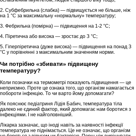
2. Субфебрильна (слабка) — підвищується не більше, ніж
на 1 °C за максимальну «нормальну» температуру;
3. Фебрильна (помірна) — підвищення на 1-2 °C;
4. Піретична або висока — зростає до З °C;
5. Гіперпіретична (дуже висока) — підвищення на понад З
°C у порівнянні з максимальним значенням норми.
Чи потрібно «збивати» підвищену
температуру?
Коли позначки на термометрі показують підвищення — це
неприємно. Проте це ознака того, що організм намагається
побороти інфекцію. То чи варто йому допомагати?
Як пояснює педіатриня Лідія Бабич, температура тіла
далеко не єдиний фактор, який допомагає нам боротися з
інфекціями. І не найголовніший.
Лікарка зазначає, що іноді навіть за наявності інфекції
температура не піднімається. Це не означає, що організм
не бореться з вірусом чи бактерією. Перш ніж вирішувати