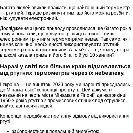
Багато людей звикли вважати, що найточніший термометр
— ртутний. І краще ризикнути тим, що його можна розбити,
ніж купувати електронний.
Дослідження з цього приводу проводилися ще багато років
тому й показали, що відчутної різниці в точності між
електронним і ртутним термометрами немає. Так само, як і
немає клінічної необхідності використовувати ртутний
термометр понад три хвилини. А пам’ятаєте, як медсестра
в школі казала тримати його 5, а то й усі 10 хвилин?
Наразі у світі все більше країн відмовляється
від ртутних термометрів через їх небезпеку.
І Україна — не виняток. 2023 року ми нарешті приєднались
до Мінаматської конвенції про ртуть. Цей документ
названий на честь міста Мінамата в Японії, де наприкінці
1950-х років ртуттю з промислових стічних вод отруїлися
майже дві тисячі людей.
Конвенція передбачає поетапну відмову від використання
ртуті:
забороняється її подальший видобуток;