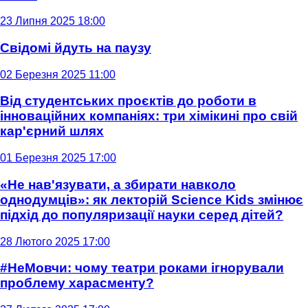
23 Липня 2025 18:00
Свідомі йдуть на паузу
02 Березня 2025 11:00
Від студентських проєктів до роботи в
інноваційних компаніях: три хімікині про свій
кар'єрний шлях
01 Березня 2025 17:00
«Не нав'язувати, а збирати навколо
однодумців»: як лекторій Science Kids змінює
підхід до популяризації науки серед дітей?
28 Лютого 2025 17:00
#НеМовчи: чому театри роками ігнорували
проблему харасменту?