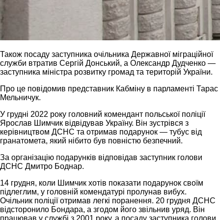
Також посаду заступника очільника Державної міграційної
служби втратив Сергій Донський, а Олександр Дудченко —
заступника міністра розвитку громад та територій України.
Про це повідомив представник Кабміну в парламенті Тарас
Мельничук.
У грудні 2022 року головний комендант польської поліції
Ярослав Шимчик відвідував Україну. Він зустрівся з
керівництвом ДСНС та отримав подарунок — тубус від
гранатомета, який нібито був повністю безпечний.
За організацію подарунків відповідав заступник голови
ДСНС Дмитро Боднар.
14 грудня, коли Шимчик хотів показати подарунок своїм
підлеглим, у головній комендатурі пролунав вибух.
Очільник поліції отримав легкі поранення. 20 грудня ДСНС
відсторонило Бондара, а згодом його звільнив уряд. Він
працював у службі з 2001 року, а посаду заступника голови