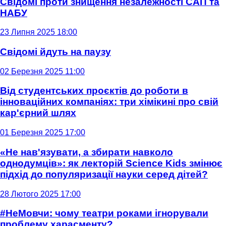
Свідомі проти знищення незалежності САП та
НАБУ
23 Липня 2025 18:00
Свідомі йдуть на паузу
02 Березня 2025 11:00
Від студентських проєктів до роботи в
інноваційних компаніях: три хімікині про свій
кар'єрний шлях
01 Березня 2025 17:00
«Не нав'язувати, а збирати навколо
однодумців»: як лекторій Science Kids змінює
підхід до популяризації науки серед дітей?
28 Лютого 2025 17:00
#НеМовчи: чому театри роками ігнорували
проблему харасменту?