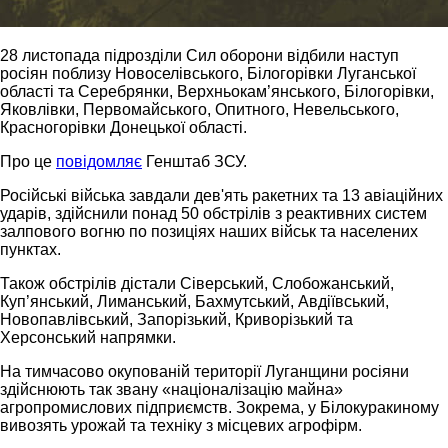
28 листопада підрозділи Сил оборони відбили наступ
росіян поблизу Новоселівського, Білогорівки Луганської
області та Серебрянки, Верхньокам’янського, Білогорівки,
Яковлівки, Первомайського, Опитного, Невельського,
Красногорівки Донецької області.
Про це
повідомляє
Генштаб ЗСУ.
Російські війська завдали дев'ять ракетних та 13 авіаційних
ударів, здійснили понад 50 обстрілів з реактивних систем
залпового вогню по позиціях наших військ та населених
пунктах.
Також обстрілів дістали Сіверський, Слобожанський,
Куп’янський, Лиманський, Бахмутський, Авдіївський,
Новопавлівський, Запорізький, Криворізький та
Херсонський напрямки.
На тимчасово окупованій території Луганщини росіяни
здійснюють так звану «націоналізацію майна»
агропромислових підприємств. Зокрема, у Білокуракиному
вивозять урожай та техніку з місцевих агрофірм.