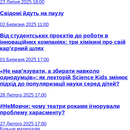
23 Липня 2025 18:00
Свідомі йдуть на паузу
02 Березня 2025 11:00
Від студентських проєктів до роботи в
інноваційних компаніях: три хімікині про свій
кар'єрний шлях
01 Березня 2025 17:00
«Не нав'язувати, а збирати навколо
однодумців»: як лекторій Science Kids змінює
підхід до популяризації науки серед дітей?
28 Лютого 2025 17:00
#НеМовчи: чому театри роками ігнорували
проблему харасменту?
27 Лютого 2025 17:00
Більше матеріалів