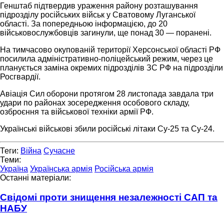
Генштаб підтвердив ураження району розташування
підрозділу російських військ у Сватовому Луганської
області. За попередньою інформацією, до 20
військовослужбовців загинули, ще понад 30 — поранені.
На тимчасово окупованій території Херсонської області РФ
посилила адміністративно-поліцейський режим, через це
планується заміна окремих підрозділів ЗС РФ на підрозділи
Росгвардії.
Авіація Сил оборони протягом 28 листопада завдала три
удари по районах зосередження особового складу,
озброєння та військової техніки армії РФ.
Українські військові збили російські літаки Су-25 та Су-24.
Теги:
Війна
Сучасне
Теми:
Україна
Українська армія
Російська армія
Останні матеріали:
Свідомі проти знищення незалежності САП та
НАБУ