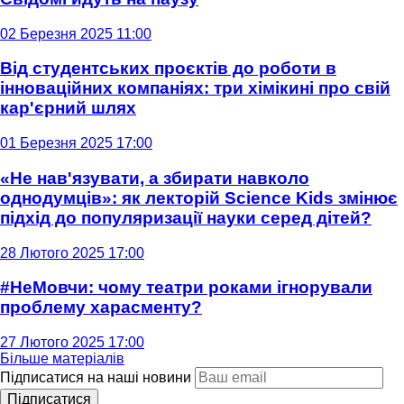
02 Березня 2025 11:00
Від студентських проєктів до роботи в
інноваційних компаніях: три хімікині про свій
кар'єрний шлях
01 Березня 2025 17:00
«Не нав'язувати, а збирати навколо
однодумців»: як лекторій Science Kids змінює
підхід до популяризації науки серед дітей?
28 Лютого 2025 17:00
#НеМовчи: чому театри роками ігнорували
проблему харасменту?
27 Лютого 2025 17:00
Більше матеріалів
Підписатися на наші новини
Підписатися