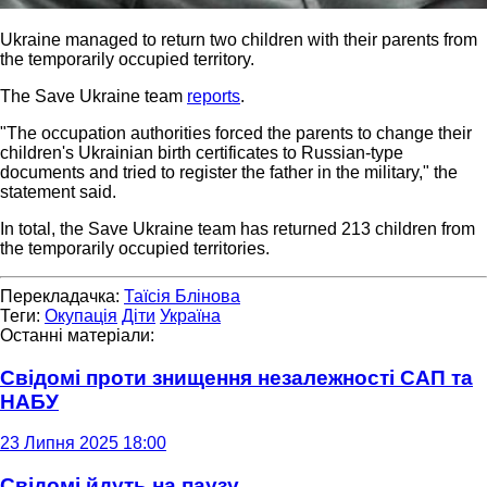
Ukraine managed to return two children with their parents from
the temporarily occupied territory.
The Save Ukraine team
reports
.
"The occupation authorities forced the parents to change their
children's Ukrainian birth certificates to Russian-type
documents and tried to register the father in the military," the
statement said.
In total, the Save Ukraine team has returned 213 children from
the temporarily occupied territories.
Перекладачка:
Таїсія Блінова
Теги:
Окупація
Діти
Україна
Останні матеріали:
Свідомі проти знищення незалежності САП та
НАБУ
23 Липня 2025 18:00
Свідомі йдуть на паузу