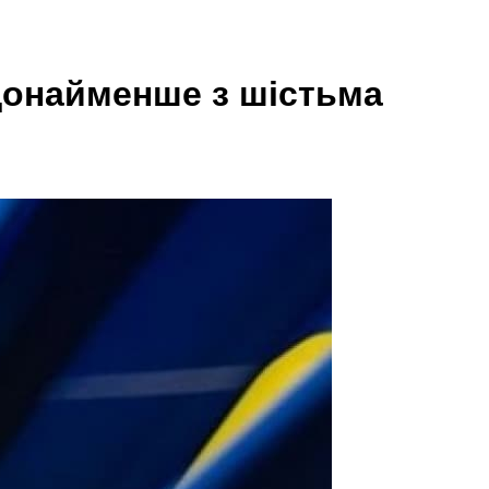
 щонайменше з шістьма