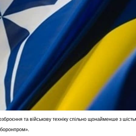
броєння та військову техніку спільно щонайменше з шіст
оборонпром».