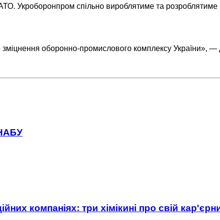
ТО. Укроборонпром спільно вироблятиме та розроблятиме ва
о зміцнення оборонно-промислового комплексу України», —
 НАБУ
ійних компаніях: три хімікині про свій кар'єр