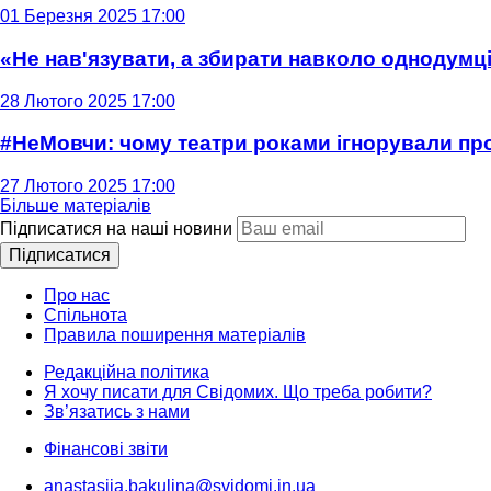
01 Березня 2025 17:00
«Не нав'язувати, а збирати навколо однодумців
28 Лютого 2025 17:00
#НеМовчи: чому театри роками ігнорували п
27 Лютого 2025 17:00
Більше матеріалів
Підписатися на наші новини
Підписатися
Про нас
Спільнота
Правила поширення матеріалів
Редакційна політика
Я хочу писати для Свідомих. Що треба робити?
Зв’язатись з нами
Фінансові звіти
anastasiia.bakulina@svidomi.in.ua