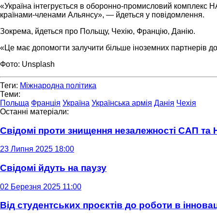
«Україна інтегрується в оборонно-промисловий комплекс НА
країнами-членами Альянсу», — йдеться у повідомлення.
Зокрема, йдеться про Польщу, Чехію, Францію, Данію.
«Це має допомогти залучити більше іноземних партнерів д
Фото: Unsplash
Теги:
Міжнародна політика
Теми:
Польща
Франція
Україна
Українська армія
Данія
Чехія
Останні матеріали:
Свідомі проти знищення незалежності САП та
23 Липня 2025 18:00
Свідомі йдуть на паузу
02 Березня 2025 11:00
Від студентських проєктів до роботи в інновац