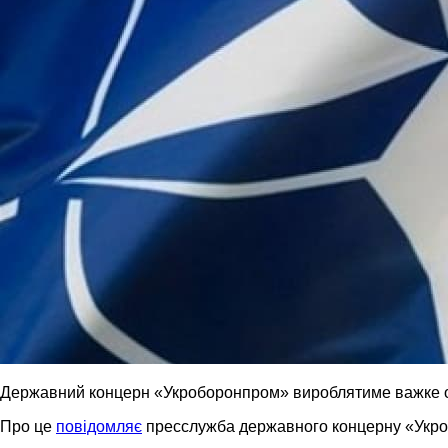
Державний концерн «Укроборонпром» вироблятиме важке оз
Про це
повідомляє
пресслужба державного концерну «Укр