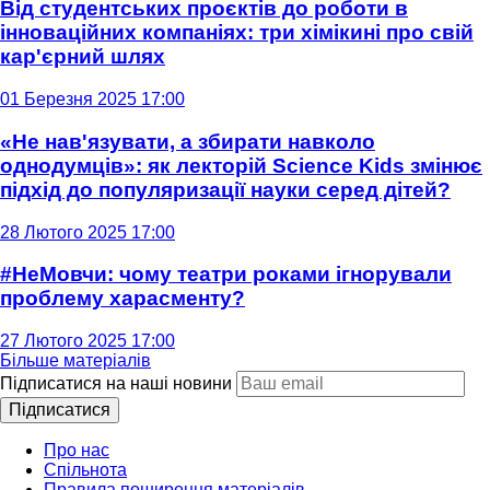
Від студентських проєктів до роботи в
інноваційних компаніях: три хімікині про свій
кар'єрний шлях
01 Березня 2025 17:00
«Не нав'язувати, а збирати навколо
однодумців»: як лекторій Science Kids змінює
підхід до популяризації науки серед дітей?
28 Лютого 2025 17:00
#НеМовчи: чому театри роками ігнорували
проблему харасменту?
27 Лютого 2025 17:00
Більше матеріалів
Підписатися на наші новини
Підписатися
Про нас
Спільнота
Правила поширення матеріалів