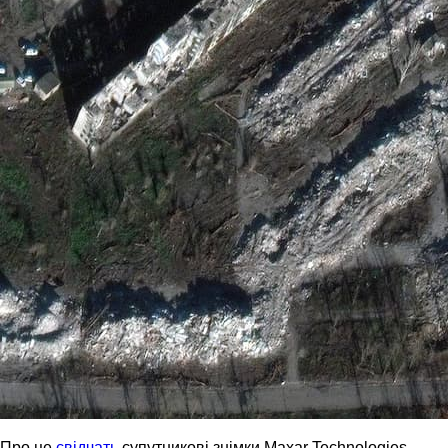
Про це
свідчать
супутникові знімки Maxar Technologies.