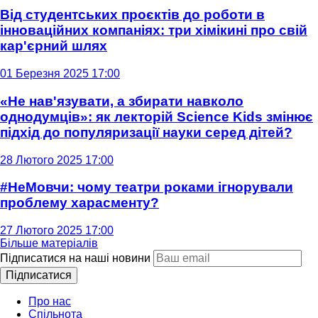
Від студентських проєктів до роботи в
інноваційних компаніях: три хімікині про свій
кар'єрний шлях
01 Березня 2025 17:00
«Не нав'язувати, а збирати навколо
однодумців»: як лекторій Science Kids змінює
підхід до популяризації науки серед дітей?
28 Лютого 2025 17:00
#НеМовчи: чому театри роками ігнорували
проблему харасменту?
27 Лютого 2025 17:00
Більше матеріалів
Підписатися на наші новини
Підписатися
Про нас
Спільнота