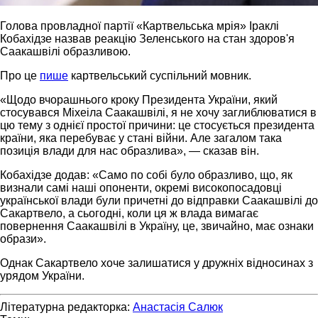
Голова провладної партії «Картвельська мрія» Іраклі
Кобахідзе назвав реакцію Зеленського на стан здоров'я
Саакашвілі образливою.
Про це
пише
картвельський суспільний мовник.
«Щодо вчорашнього кроку Президента України, який
стосувався Міхеіла Саакашвілі, я не хочу заглиблюватися в
цю тему з однієї простої причини: це стосується президента
країни, яка перебуває у стані війни. Але загалом така
позиція влади для нас образлива», — сказав він.
Кобахідзе додав: «Само по собі було образливо, що, як
визнали самі наші опоненти, окремі високопосадовці
української влади були причетні до відправки Саакашвілі до
Сакартвело, а сьогодні, коли ця ж влада вимагає
повернення Саакашвілі в Україну, це, звичайно, має ознаки
образи».
Однак Сакартвело хоче залишатися у дружніх відносинах з
урядом України.
Літературна редакторка:
Анастасія Салюк