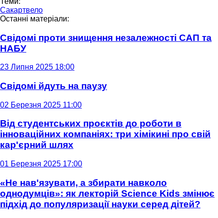
Теми:
Сакартвело
Останні матеріали:
Свідомі проти знищення незалежності САП та
НАБУ
23 Липня 2025 18:00
Свідомі йдуть на паузу
02 Березня 2025 11:00
Від студентських проєктів до роботи в
інноваційних компаніях: три хімікині про свій
кар'єрний шлях
01 Березня 2025 17:00
«Не нав'язувати, а збирати навколо
однодумців»: як лекторій Science Kids змінює
підхід до популяризації науки серед дітей?