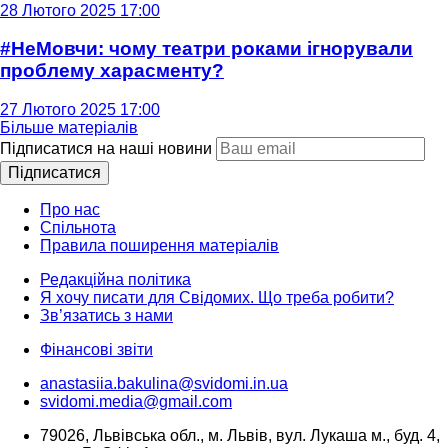
28 Лютого 2025 17:00
#НеМовчи: чому театри роками ігнорували
проблему харасменту?
27 Лютого 2025 17:00
Більше матеріалів
Підписатися на наші новини
Підписатися
Про нас
Спільнота
Правила поширення матеріалів
Редакційна політика
Я хочу писати для Свідомих. Що треба робити?
Зв’язатись з нами
Фінансові звіти
anastasiia.bakulina@svidomi.in.ua
svidomi.media@gmail.com
79026, Львівська обл., м. Львів, вул. Лукаша м., буд. 4,