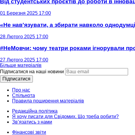
Від студентських проєктів до роботи в інновац
01 Березня 2025 17:00
«Не нав'язувати, а збирати навколо однодумців
28 Лютого 2025 17:00
#НеМовчи: чому театри роками ігнорували п
27 Лютого 2025 17:00
Більше матеріалів
Підписатися на наші новини
Підписатися
Про нас
Спільнота
Правила поширення матеріалів
Редакційна політика
Я хочу писати для Свідомих. Що треба робити?
Зв’язатись з нами
Фінансові звіти