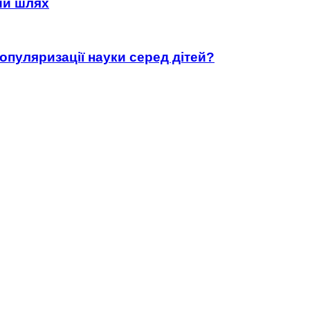
ний шлях
популяризації науки серед дітей?