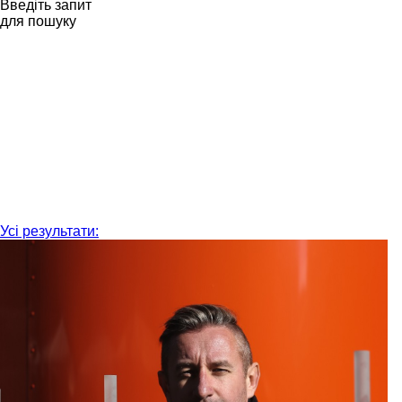
Введіть запит
для пошуку
Усі результати: