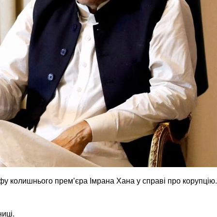
афу колишнього прем’єра Імрана Хана у справі про корупцію.
иці.