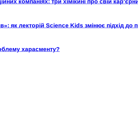
ійних компаніях: три хімікині про свій кар'єр
»: як лекторій Science Kids змінює підхід до 
роблему харасменту?