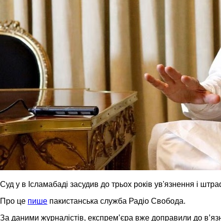
Суд у в Ісламабаді засудив до трьох років ув'язнення і штр
Про це
пише
пакистанська служба Радіо Свобода.
За даними журналістів, експрем’єра вже доправили до в’язн