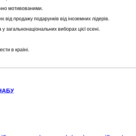
ично мотивованими.
х від продажу подарунків від іноземних лідерів.
у загальнонаціональних виборах цієї осені.
сти в країні.
 НАБУ