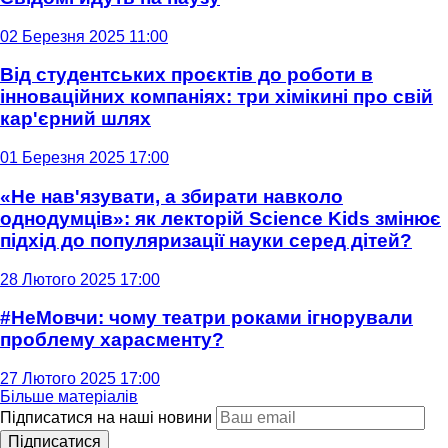
02 Березня 2025 11:00
Від студентських проєктів до роботи в
інноваційних компаніях: три хімікині про свій
кар'єрний шлях
01 Березня 2025 17:00
«Не нав'язувати, а збирати навколо
однодумців»: як лекторій Science Kids змінює
підхід до популяризації науки серед дітей?
28 Лютого 2025 17:00
#НеМовчи: чому театри роками ігнорували
проблему харасменту?
27 Лютого 2025 17:00
Більше матеріалів
Підписатися на наші новини
Підписатися