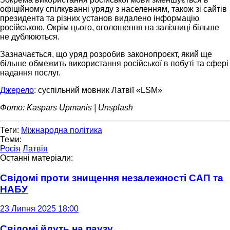
офіційному спілкуванні уряду з населенням, також зі сайтів
президента та різних установ видалено інформацію
російською. Окрім цього, оголошення на залізниці більше
не дублюються.
Зазначається, що уряд розробив законопроєкт, який ще
більше обмежить використання російської в побуті та сфері
надання послуг.
Джерело
: суспільний мовник Латвії «LSM»
Фото: Kaspars Upmanis | Unsplash
Теги:
Міжнародна політика
Теми:
Росія
Латвія
Останні матеріали:
Свідомі проти знищення незалежності САП та
НАБУ
23 Липня 2025 18:00
Свідомі йдуть на паузу