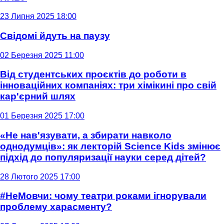
23 Липня 2025 18:00
Свідомі йдуть на паузу
02 Березня 2025 11:00
Від студентських проєктів до роботи в
інноваційних компаніях: три хімікині про свій
кар'єрний шлях
01 Березня 2025 17:00
«Не нав'язувати, а збирати навколо
однодумців»: як лекторій Science Kids змінює
підхід до популяризації науки серед дітей?
28 Лютого 2025 17:00
#НеМовчи: чому театри роками ігнорували
проблему харасменту?