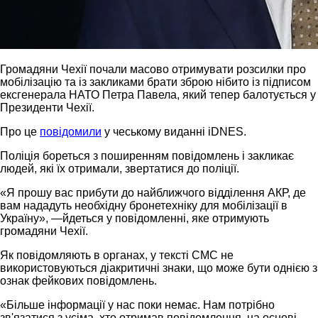
Громадяни Чехії почали масово отримувати розсилки про
мобілізацію та із закликами брати зброю нібито із підписом
ексгенерала НАТО Петра Павела, який тепер балотується у
Президенти Чехії.
Про це
повідомили
у чеському виданні iDNES.
Поліція бореться з поширенням повідомлень і закликає
людей, які їх отримали, звертатися до поліції.
«Я прошу вас прибути до найближчого відділення АКР, де
вам нададуть необхідну бронетехніку для мобілізації в
Україну», —йдеться у повідомленні, яке отримують
громадяни Чехії.
Як повідомляють в органах, у тексті СМС не
використовуються діакритичні знаки, що може бути однією з
ознак фейкових повідомлень.
«Більше інформації у нас поки немає. Нам потрібно
зв'язатися з усіма, хто отримав повідомлення, на основі