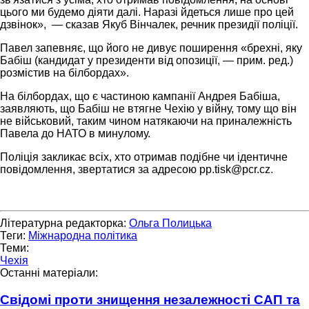
цього ми будемо діяти далі. Наразі йдеться лише про цей
дзвінок», — сказав Якуб Вінчалек, речник президії поліції.
Павел запевняє, що його не дивує поширення «брехні, яку
Бабіш (кандидат у президенти від опозиції, — прим. ред.)
розмістив на білбордах».
На білбордах, що є частиною кампанії Андрея Бабіша,
заявляють, що Бабіш не втягне Чехію у війну, тому що він
не військовий, таким чином натякаючи на приналежність
Павела до НАТО в минулому.
Поліція закликає всіх, хто отримав подібне чи ідентичне
повідомлення, звертатися за адресою
pp.tisk@pcr.cz
.
Літературна редакторка:
Ольга Полицька
Теги:
Міжнародна політика
Теми:
Чехія
Останні матеріали:
Свідомі проти знищення незалежності САП та