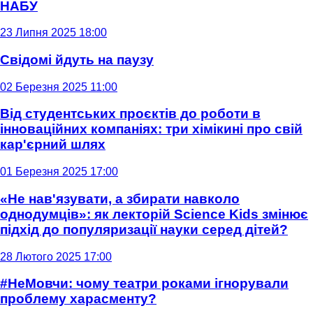
НАБУ
23 Липня 2025 18:00
Свідомі йдуть на паузу
02 Березня 2025 11:00
Від студентських проєктів до роботи в
інноваційних компаніях: три хімікині про свій
кар'єрний шлях
01 Березня 2025 17:00
«Не нав'язувати, а збирати навколо
однодумців»: як лекторій Science Kids змінює
підхід до популяризації науки серед дітей?
28 Лютого 2025 17:00
#НеМовчи: чому театри роками ігнорували
проблему харасменту?