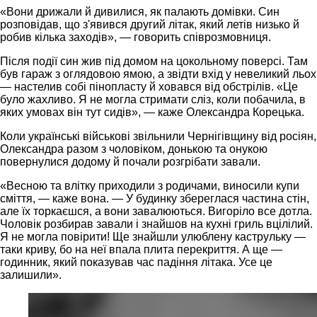
«Вони дрижали й дивилися, як палають домівки. Син
розповідав, що з'явився другий літак, який летів низько й
робив кілька заходів», — говорить співрозмовниця.
Після події син жив під домом на цокольному поверсі. Там
був гараж з оглядовою ямою, а звідти вхід у невеликий льох
— настелив собі пінопласту й ховався від обстрілів. «Це
було жахливо. Я не могла стримати сліз, коли побачила, в
яких умовах він тут сидів», — каже Олександра Корецька.
Коли українські військові звільнили Чернігівщину від росіян,
Олександра разом з чоловіком, донькою та онукою
повернулися додому й почали розгрібати завали.
«Весною та влітку приходили з родичами, виносили купи
сміття, — каже вона. — У будинку збереглася частина стін,
але їх торкаєшся, а вони завалюються. Вигоріло все дотла.
Чоловік розбирав завали і знайшов на кухні гриль вцілілий.
Я не могла повірити! Ще знайшли улюблену каструльку —
таки криву, бо на неї впала плита перекриття. А ще —
годинник, який показував час падіння літака. Усе це
залишили».