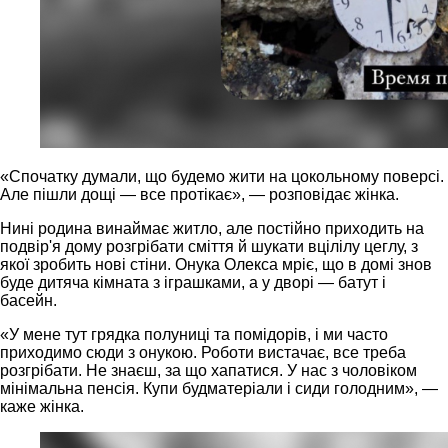
«Спочатку думали, що будемо жити на цокольному поверсі.
Але пішли дощі — все протікає», — розповідає жінка.
Нині родина винаймає житло, але постійно приходить на
подвір'я дому розгрібати сміття й шукати вцілілу цеглу, з
якої зробить нові стіни. Онука Олекса мріє, що в домі знов
буде дитяча кімната з іграшками, а у дворі — батут і
басейн.
«У мене тут грядка полуниці та помідорів, і ми часто
приходимо сюди з онукою. Роботи вистачає, все треба
розгрібати. Не знаєш, за що хапатися. У нас з чоловіком
мінімальна пенсія. Купи будматеріали і сиди голодним», —
каже жінка.