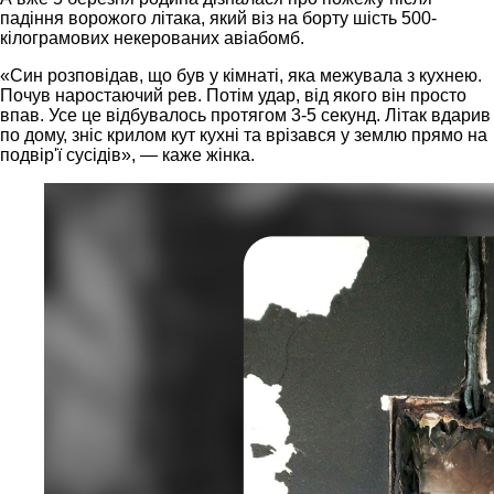
падіння ворожого літака, який віз на борту шість 500-
кілограмових некерованих авіабомб.
«Син розповідав, що був у кімнаті, яка межувала з кухнею.
Почув наростаючий рев. Потім удар, від якого він просто
впав. Усе це відбувалось протягом 3-5 секунд. Літак вдарив
по дому, зніс крилом кут кухні та врізався у землю прямо на
подвір'ї сусідів», — каже жінка.