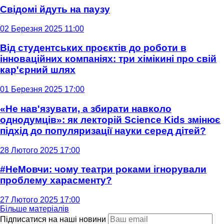
Свідомі йдуть на паузу
02 Березня 2025 11:00
Від студентських проєктів до роботи в
інноваційних компаніях: три хімікині про свій
кар'єрний шлях
01 Березня 2025 17:00
«Не нав'язувати, а збирати навколо
однодумців»: як лекторій Science Kids змінює
підхід до популяризації науки серед дітей?
28 Лютого 2025 17:00
#НеМовчи: чому театри роками ігнорували
проблему харасменту?
27 Лютого 2025 17:00
Більше матеріалів
Підписатися на наші новини