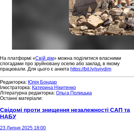
На платформі «
Свій дім
» можна поділитися власними
спогадами про зруйновану оселю або заклад, в якому
працювали. Для цього є анкета
https://bit.ly/sviydim
Редакторка:
Юлія Бондар
Ілюстраторка:
Катерина Нікитенко
Літературна редакторка:
Ольга Полицька
Останні матеріали:
Свідомі проти знищення незалежності САП та
НАБУ
23 Липня 2025 18:00