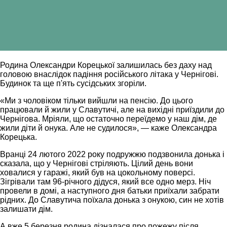
Родина Олександри Корецької залишилась без даху над
головою внаслідок падіння російського літака у Чернігові.
Будинок та ще п'ять сусідських згоріли.
«Ми з чоловіком тільки вийшли на пенсію. До цього
працювали й жили у Славутичі, але на вихідні приїздили до
Чернігова. Мріяли, що остаточно переїдемо у наш дім, де
жили діти й онука. Але не судилося», — каже Олександра
Корецька.
Вранці 24 лютого 2022 року подружжю подзвонила донька і
сказала, що у Чернігові стріляють. Цілий день вони
ховалися у гаражі, який був на цокольному поверсі.
Зігрівали там 96-річного дідуся, який все одно мерз. Ніч
провели в домі, а наступного дня батьки приїхали забрати
рідних. До Славутича поїхала донька з онукою, син не хотів
залишати дім.
А вже 5 березня родина дізналася про пожежу після