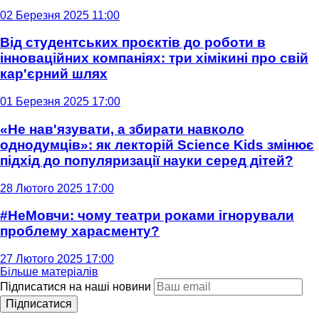
02 Березня 2025 11:00
Від студентських проєктів до роботи в
інноваційних компаніях: три хімікині про свій
кар'єрний шлях
01 Березня 2025 17:00
«Не нав'язувати, а збирати навколо
однодумців»: як лекторій Science Kids змінює
підхід до популяризації науки серед дітей?
28 Лютого 2025 17:00
#НеМовчи: чому театри роками ігнорували
проблему харасменту?
27 Лютого 2025 17:00
Більше матеріалів
Підписатися на наші новини
Підписатися