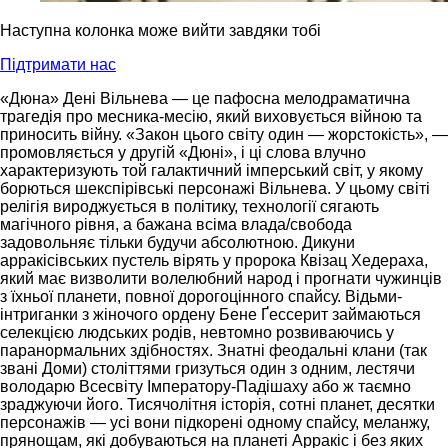
Наступна колонка може вийти завдяки тобі
Підтримати нас
«Дюна» Дені Вільнева — це пафосна мелодраматична
трагедія про месника-месію, який виховується війною та
приносить війну. «Закон цього світу один — жорстокість», —
промовляється у другій «Дюні», і ці слова влучно
характеризують той галактичний імперський світ, у якому
борються шекспірівські персонажі Вільнева. У цьому світі
релігія вироджується в політику, технології сягають
магічного рівня, а бажана всіма влада/свобода
задовольняє тільки будучи абсолютною. Дикуни
арракісівських пустель вірять у пророка Квізац Хедераха,
який має визволити волелюбний народ і прогнати чужинців
з їхньої планети, повної дорогоцінного спайсу. Відьми-
інтриганки з жіночого ордену Бене Ґессерит займаються
селекцією людських родів, невтомно розвиваючись у
паранормальних здібностях. Знатні феодальні клани (так
звані Доми) століттями гризуться один з одним, лестячи
володарю Всесвіту Імператору-Падішаху або ж таємно
зраджуючи його. Тисячолітня історія, сотні планет, десятки
персонажів — усі вони підкорені одному спайсу, меланжу,
прянощам, які добуваються на планеті Арракіс і без яких