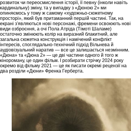
розвиток чи переосмислення історії, її певну (інколи навіть
кардинальну) зміну, та у випадку з «Дюною 2» ми
опиняємось у тому ж самому «художньо-сюжетному
просторі», який був притаманний першій частині. Так, на
екрані з'являються нові персонажі, фремени освоюють нові
види озброєння, а очі Пола Атріда (Тімоті Шаламе)
остаточно змінюють колір на виразний блакитний, але
загальна сюжетна конструкція і намічений конфлікт
інтересів, споглядально-технічний підхід Вільнева й
аудіовізуальний наратив — все це залишається незмінним.
«Дюна» та «Дюна 2» — це дві частини одного й того ж
кінороману, це один фільм. І розбирати стрічку 2024 року
окремо від фільму 2021 — це як писати окремі рецензії на
два розділи «Дюни» Френка Герберта.