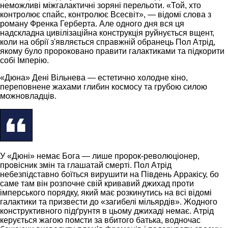
неможливі міжгалактичні зоряні перельоти. «Той, хто
контролює спайс, контролює Всесвіт», — відомі слова з
роману Френка Герберта. Але одного дня вся ця
надскладна цивілізаційна конструкція руйнується вщент,
коли на обрії з'являється справжній обранець Пол Атрід,
якому було пророковано правити галактиками та підкорити
собі Імперію.
«Дюна» Дені Вільнева — естетично холодне кіно,
переповнене жахами глибин космосу та грубою силою
можновладців.
У «Дюні» немає Бога — лише пророк-революціонер,
провісник змін та глашатай смерті. Пол Атрід
небезпідставно боїться вирушити на Південь Арракісу, бо
саме там він розпочне свій кривавий джихад проти
імперського порядку, який має розкинутись на всі відомі
галактики та призвести до «загибелі мільярдів». Жодного
конструктивного підґрунтя в цьому джихаді немає. Атрід
керується жагою помсти за вбитого батька, водночас