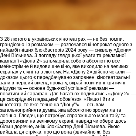
З 28 лютого в українських кінотеатрах — не без помпи,
грандіозно і з розмахом — розпочався кінопрокат одного з
найамбітніших блокбастерів 2024 року — сиквелу «Дюни»
Дені Вільнева. З погляду глядацької уваги та рекламної
кампанії «Дюна 2» затьмарила собою абсолютно все
мейнстрімне й видовищне кіно, яке виходило на великих
екранах у січні та в лютому. На «Дюну 2» дійсно чекали —
доказом цього є передбачувано заповнені кінотеатральні
зали в перший вікенд прокату, вкрай позитивні критичні
відгуки та — основа будь-якої успішної реклами —
позитивний сарафан. Для багатьох подивитись «Дюну 2» —
це своєрідний глядацький обов'язок. «Якщо і йти в
кінотеатр, то вже точно на “Дюну”!» — ось вам
загальноприйнята думка, яка абсолютно зрозуміла та
логічна. Глядач, що потребує справжнього масштабу та
дороговизни на великому екрані, навряд чи обере щось
більш доречне, аніж блокбастер Дені Вільнева. Якою
вийшла ця стрічка, про що вона (звичайно ж, без