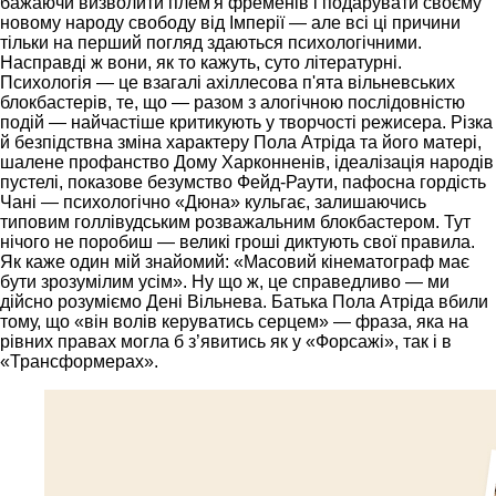
бажаючи визволити плем'я фременів і подарувати своєму
новому народу свободу від Імперії — але всі ці причини
тільки на перший погляд здаються психологічними.
Насправді ж вони, як то кажуть, суто літературні.
Психологія — це взагалі ахіллесова п'ята вільневських
блокбастерів, те, що — разом з алогічною послідовністю
подій — найчастіше критикують у творчості режисера. Різка
й безпідствна зміна характеру Пола Атріда та його матері,
шалене профанство Дому Харконненів, ідеалізація народів
пустелі, показове безумство Фейд-Раути, пафосна гордість
Чані — психологічно «Дюна» кульгає, залишаючись
типовим голлівудським розважальним блокбастером. Тут
нічого не поробиш — великі гроші диктують свої правила.
Як каже один мій знайомий: «Масовий кінематограф має
бути зрозумілим усім». Ну що ж, це справедливо — ми
дійсно розуміємо Дені Вільнева. Батька Пола Атріда вбили
тому, що «він волів керуватись серцем» — фраза, яка на
рівних правах могла б з’явитись як у «Форсажі», так і в
«Трансформерах».