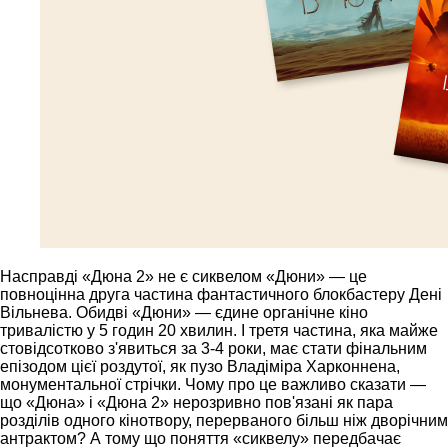
Насправді «Дюна 2» не є сиквелом «Дюни» — це
повноцінна друга частина фантастичного блокбастеру Дені
Вільнева. Обидві «Дюни» — єдине органічне кіно
тривалістю у 5 годин 20 хвилин. І третя частина, яка майже
стовідсотково з'явиться за 3-4 роки, має стати фінальним
епізодом цієї роздутої, як пузо Владіміра Харконнена,
монументальної стрічки. Чому про це важливо сказати —
що «Дюна» і «Дюна 2» нерозривно пов'язані як пара
розділів одного кінотвору, перерваного більш ніж дворічним
антрактом? А тому що поняття «сиквелу» передбачає