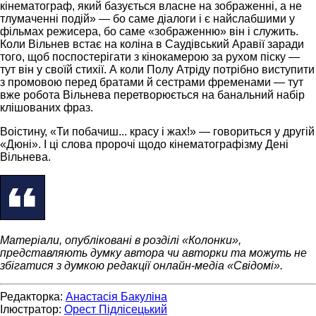
кінематограф, який базується власне на зображенні, а не
тлумаченні подій» — бо саме діалоги і є найслабшими у
фільмах режисера, бо саме «зображенню» він і служить.
Коли Вільнев встає на коліна в Саудівський Аравії заради
того, щоб поспостерігати з кінокамерою за рухом піску —
тут він у своїй стихії. А коли Полу Атріду потрібно виступити
з промовою перед братами й сестрами фременами — тут
вже робота Вільнева перетворюється на банальний набір
клішованих фраз.
Воістину, «Ти побачиш... красу і жах!» — говориться у другій
«Дюні». І ці слова пророчі щодо кінематографізму Дені
Вільнева.
Матеріали, опубліковані в розділі «Колонки»,
представляють думку автора чи авторки та можуть не
збігатися з думкою редакції онлайн-медіа «Свідомі».
Редакторка:
Анастасія Бакуліна
Ілюстратор:
Орест Підлісецький