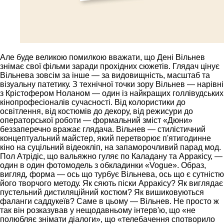
Але буде великою помилкою вважати, що Дені Вільнев
знімає свої фільми заради прохідних сюжетів. Глядач цінує
Вільнева зовсім за інше — за видовищність, масштаб та
візуальну патетику. З технічної точки зору Вільнев — нарівні
з Крістофером Ноланом — один із найкращих голлівудських
кінопрофесіоналів сучасності. Від колористики до
освітлення, від костюмів до декору, від режисури до
операторської роботи — формальний зміст «Дюни»
беззаперечно вражає глядача. Вільнев — стилістичний
концептуальний майстер, який перетворює п'ятигодинне
кіно на суцільний відеокліп, на запаморочливий парад мод.
Пол Атрідіс, що вальяжно гуляє по Каладану та Арракісу, —
один в один фотомодель з обкладинки «Vogue». Образ,
вигляд, форма — ось що турбує Вільнева, ось що є сутністю
його творчого методу. Як сяють піски Арракісу? Як виглядає
пустельний дистиляційний костюм? Як вишиковуються
фаланги саддукеїв? Саме в цьому — Вільнев. Не просто ж
так він розказував у нещодавньому інтерв'ю, що «не
полюбляє знімати діалоги», що «телебачення спотворило