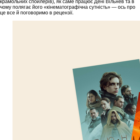
крамольних спойлерів), як саме працює Дені Вільнев та в
чому полягає його «кінематографічна сутність» — ось про
це все й поговоримо в рецензії.