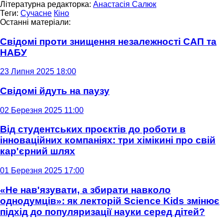
Літературна редакторка:
Анастасія Салюк
Теги:
Сучасне
Кіно
Останні матеріали:
Свідомі проти знищення незалежності САП та
НАБУ
23 Липня 2025 18:00
Свідомі йдуть на паузу
02 Березня 2025 11:00
Від студентських проєктів до роботи в
інноваційних компаніях: три хімікині про свій
кар'єрний шлях
01 Березня 2025 17:00
«Не нав'язувати, а збирати навколо
однодумців»: як лекторій Science Kids змінює
підхід до популяризації науки серед дітей?