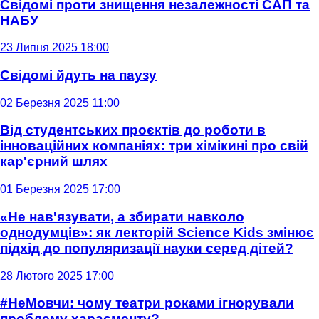
Свідомі проти знищення незалежності САП та
НАБУ
23 Липня 2025 18:00
Свідомі йдуть на паузу
02 Березня 2025 11:00
Від студентських проєктів до роботи в
інноваційних компаніях: три хімікині про свій
кар'єрний шлях
01 Березня 2025 17:00
«Не нав'язувати, а збирати навколо
однодумців»: як лекторій Science Kids змінює
підхід до популяризації науки серед дітей?
28 Лютого 2025 17:00
#НеМовчи: чому театри роками ігнорували
проблему харасменту?