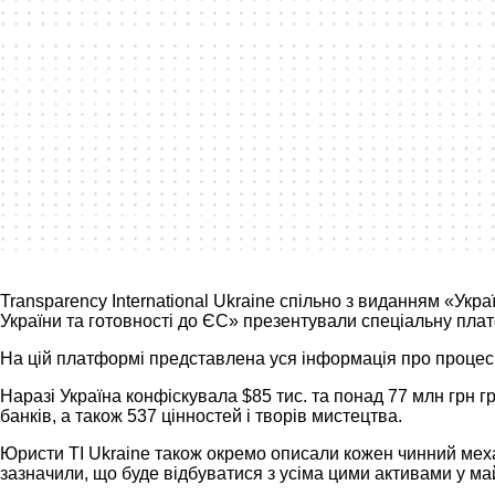
Transparency International Ukraine спільно з виданням «У
України та готовності до ЄС» презентували спеціальну пл
На цій платформі представлена уся інформація про процеси 
Наразі Україна конфіскувала $85 тис. та понад 77 млн грн гр
банків, а також 537 цінностей і творів мистецтва.
Юристи TI Ukraine також окремо описали кожен чинний механі
зазначили, що буде відбуватися з усіма цими активами у ма