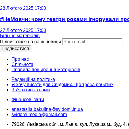
28 Лютого 2025 17:00
#НеМовчи: чому театри роками ігнорували п
27 Лютого 2025 17:00
Більше матеріалів
Підписатися на наші новини
Підписатися
Про нас
Спільнота
Правила поширення матеріалів
Редакційна політика
Я хочу писати для Свідомих. Що треба робити?
Зв’язатись з нами
Фінансові звіти
anastasiia.bakulina@svidomi.in.ua
svidomi.media@gmail.com
79026, Львівська обл., м. Львів, вул. Лукаша м., буд. 4, 