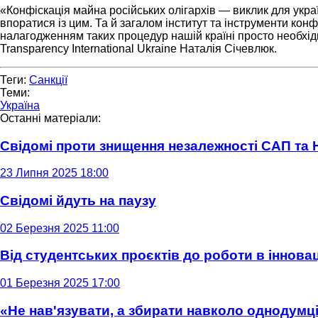
«Конфіскація майна російських олігархів — виклик для укр
впоратися із цим. Та й загалом інститут та інструменти ко
налагодженням таких процедур нашій країні просто необхідн
Transparency International Ukraine Наталія Січевлюк.
Теги:
Санкції
Теми:
Україна
Останні матеріали:
Свідомі проти знищення незалежності САП та
23 Липня 2025 18:00
Свідомі йдуть на паузу
02 Березня 2025 11:00
Від студентських проєктів до роботи в інновац
01 Березня 2025 17:00
«Не нав'язувати, а збирати навколо однодумців