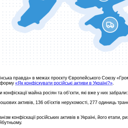
країнська правда» в межах проєкту Європейського Союзу «Гр
атформу
«Як конфіскувати російські активи в Україні?»
.
конфіскації майна росіян та об’єкти, які вже у них забрали
ошових активів, 136 об'єктів нерухомості, 277 одиниць транс
зм конфіскації російських активів в Україні, його етапи, р
йбутньому.