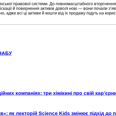
аїнської правової системи. До повномасштабного вторгненн
нфіскації й повернення активів доволі нові — вони почали з
о, адже всі ці активи й кошти від їх продажу підуть на ко
 НАБУ
ійних компаніях: три хімікині про свій кар'єр
»: як лекторій Science Kids змінює підхід до 