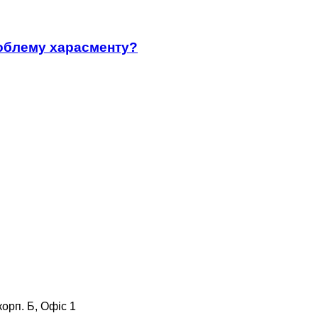
роблему харасменту?
корп. Б, Офіс 1