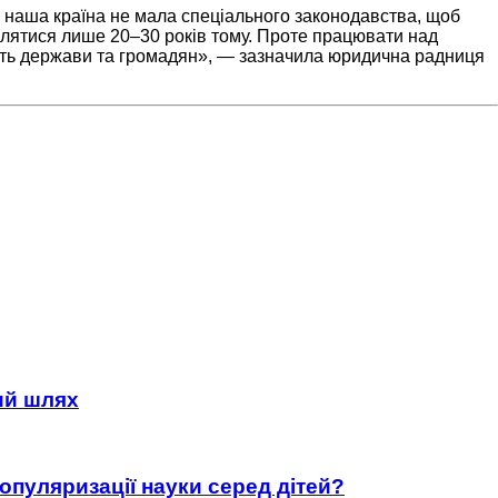
я наша країна не мала спеціального законодавства, щоб
’являтися лише 20–30 років тому. Проте працювати над
ристь держави та громадян», — зазначила юридична радниця
ний шлях
популяризації науки серед дітей?