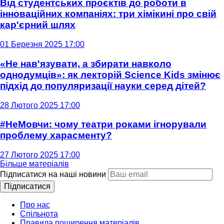
Від студентських проєктів до роботи в
інноваційних компаніях: три хімікині про свій
кар'єрний шлях
01 Березня 2025 17:00
«Не нав'язувати, а збирати навколо
однодумців»: як лекторій Science Kids змінює
підхід до популяризації науки серед дітей?
28 Лютого 2025 17:00
#НеМовчи: чому театри роками ігнорували
проблему харасменту?
27 Лютого 2025 17:00
Більше матеріалів
Підписатися на наші новини
Підписатися
Про нас
Спільнота
Правила поширення матеріалів