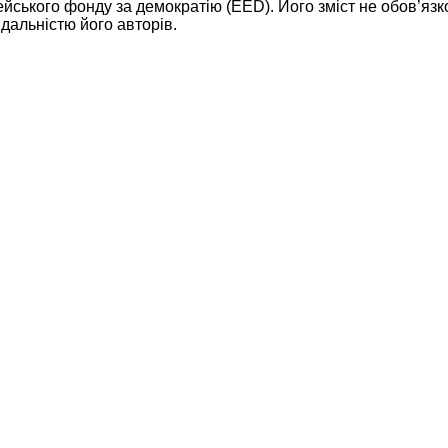
ейського фонду за демократію (EED). Його зміст не обов’яз
дальністю його авторів.