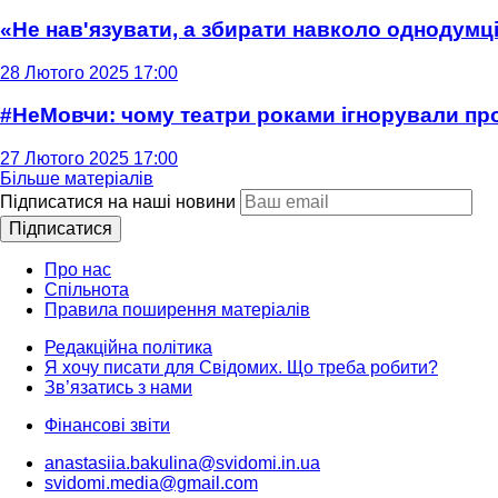
«Не нав'язувати, а збирати навколо однодумців
28 Лютого 2025 17:00
#НеМовчи: чому театри роками ігнорували п
27 Лютого 2025 17:00
Більше матеріалів
Підписатися на наші новини
Підписатися
Про нас
Спільнота
Правила поширення матеріалів
Редакційна політика
Я хочу писати для Свідомих. Що треба робити?
Зв’язатись з нами
Фінансові звіти
anastasiia.bakulina@svidomi.in.ua
svidomi.media@gmail.com