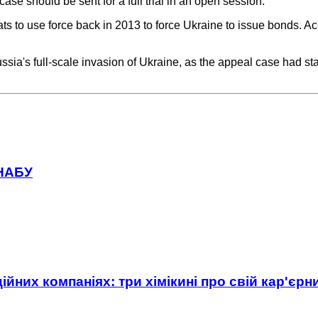
 case should be sent for a full trial in an open session.
ts to use force back in 2013 to force Ukraine to issue bonds. Ac
ussia's full-scale invasion of Ukraine, as the appeal case had st
 НАБУ
ійних компаніях: три хімікині про свій кар'єр