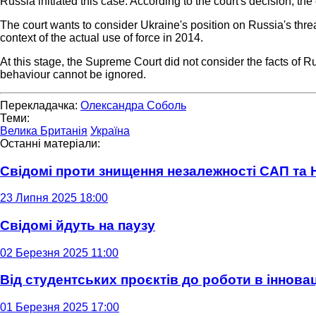
Russia initiated this case. According to the court's decision, the
The court wants to consider Ukraine's position on Russia's threa
context of the actual use of force in 2014.
At this stage, the Supreme Court did not consider the facts of R
behaviour cannot be ignored.
Перекладачка:
Олександра Соболь
Теми:
Велика Британія
Україна
Останні матеріали:
Свідомі проти знищення незалежності САП та
23 Липня 2025 18:00
Свідомі йдуть на паузу
02 Березня 2025 11:00
Від студентських проєктів до роботи в інновац
01 Березня 2025 17:00