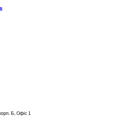
s
корп. Б, Офіс 1