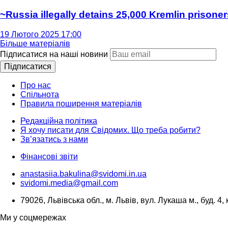
~Russia illegally detains 25,000 Kremlin prisoner
19 Лютого 2025 17:00
Більше матеріалів
Підписатися на наші новини
Підписатися
Про нас
Спільнота
Правила поширення матеріалів
Редакційна політика
Я хочу писати для Свідомих. Що треба робити?
Зв’язатись з нами
Фінансові звіти
anastasiia.bakulina@svidomi.in.ua
svidomi.media@gmail.com
79026, Львівська обл., м. Львів, вул. Лукаша м., буд. 4, 
Ми у соцмережах