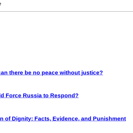
e
an there be no peace without justice?
rld Force Russia to Respond?
on of Dignity: Facts, Evidence, and Punishment