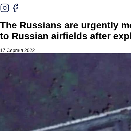
The Russians are urgently mo
to Russian airfields after ex
17 Серпня 2022