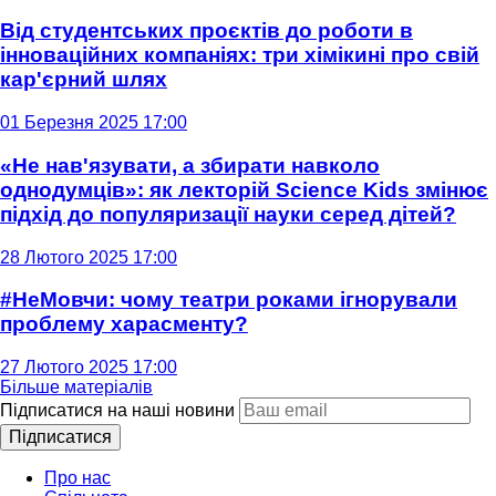
Від студентських проєктів до роботи в
інноваційних компаніях: три хімікині про свій
кар'єрний шлях
01 Березня 2025 17:00
«Не нав'язувати, а збирати навколо
однодумців»: як лекторій Science Kids змінює
підхід до популяризації науки серед дітей?
28 Лютого 2025 17:00
#НеМовчи: чому театри роками ігнорували
проблему харасменту?
27 Лютого 2025 17:00
Більше матеріалів
Підписатися на наші новини
Підписатися
Про нас