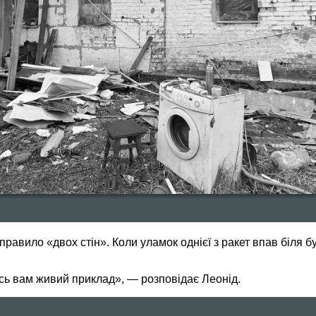
равило «двох стін». Коли уламок однієї з ракет впав біля бу
сь вам живий приклад», — розповідає Леонід.