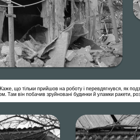
Каже, що тільки прийшов на роботу і перевдягнувся, як подз
ком. Там він побачив зруйновані будинки й уламки ракети, ро