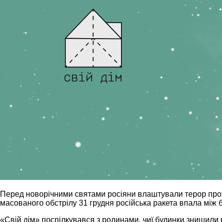
Перед новорічними святами росіяни влаштували терор проти 
масованого обстрілу 31 грудня російська ракета впала між
«Свій дім» поспілкувався з родинами, чиї будинки знищили р