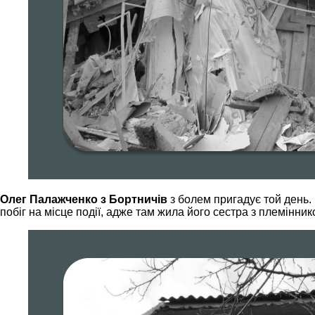
Олег Палажченко з Бортничів
з болем пригадує той день. 
побіг на місце події, адже там жила його сестра з племінни