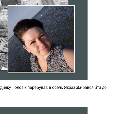
динку, чоловік перебував в оселі. Якраз збирався йти до