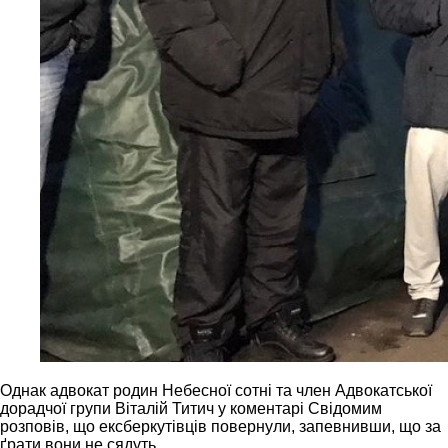
Однак адвокат родин Небесної сотні та член Адвокатської
дорадчої групи Віталій Титич у коментарі Свідомим
розповів, що ексберкутівців повернули, запевнивши, що за
ґрати вони не сядуть.