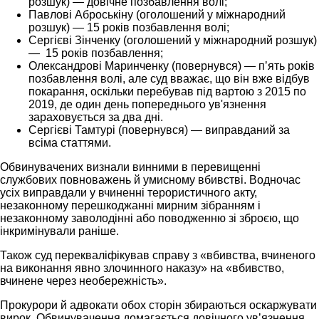
розшук) — довічне позбавлення волі;
Павлові Аброськіну (оголошений у міжнародний
розшук) — 15 років позбавлення волі;
Сергієві Зінченку (оголошений у міжнародний розшук)
— 15 років позбавлення;
Олександрові Маринченку (повернувся) — пʼять років
позбавлення волі, але суд вважає, що він вже відбув
покарання, оскільки перебував під вартою з 2015 по
2019, де один день попереднього ув'язнення
зараховується за два дні.
Сергієві Тамтурі (повернувся) — виправданий за
всіма статтями.
Обвинувачених визнали винними в перевищенні
службових повноважень й умисному вбивстві. Водночас
усіх виправдали у вчиненні терористичного акту,
незаконному перешкоджанні мирним зібранням і
незаконному заволодінні або поводженню зі зброєю, що
інкримінували раніше.
Також суд перекваліфікував справу з «вбивства, вчиненого
на виконання явно злочинного наказу» на «вбивство,
вчинене через необережність».
Прокурори й адвокати обох сторін збираються оскаржувати
вирок. Обвинувачення домагається довічного увʼязнення,