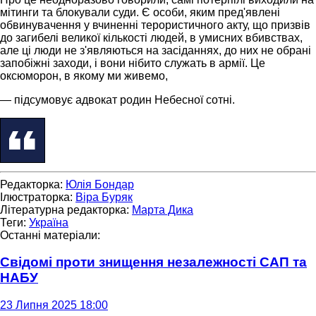
мітинги та блокували суди. Є особи, яким пред'явлені
обвинувачення у вчиненні терористичного акту, що призвів
до загибелі великої кількості людей, в умисних вбивствах,
але ці люди не з'являються на засіданнях, до них не обрані
запобіжні заходи, і вони нібито служать в армії. Це
оксюморон, в якому ми живемо,
— підсумовує адвокат родин Небесної сотні.
Редакторка:
Юлія Бондар
Ілюстраторка:
Віра Буряк
Літературна редакторка:
Марта Дика
Теги:
Україна
Останні матеріали:
Свідомі проти знищення незалежності САП та
НАБУ
23 Липня 2025 18:00