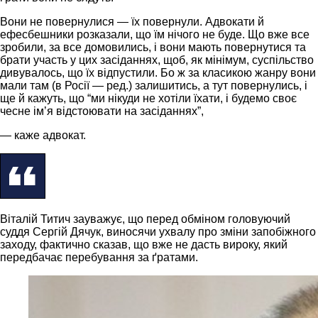
Вони не повернулися — їх повернули. Адвокати й
ефесбешники розказали, що їм нічого не буде. Що вже все
зробили, за все домовились, і вони мають повернутися та
брати участь у цих засіданнях, щоб, як мінімум, суспільство
дивувалось, що їх відпустили. Бо ж за класикою жанру вони
мали там (в Росії — ред.) залишитись, а тут повернулись, і
ще й кажуть, що “ми нікуди не хотіли їхати, і будемо своє
чесне імʼя відстоювати на засіданнях”,
— каже адвокат.
Віталій Титич зауважує, що перед обміном головуючий
суддя Сергій Дячук, виносячи ухвалу про зміни запобіжного
заходу, фактично сказав, що вже не дасть вироку, який
передбачає перебування за ґратами.