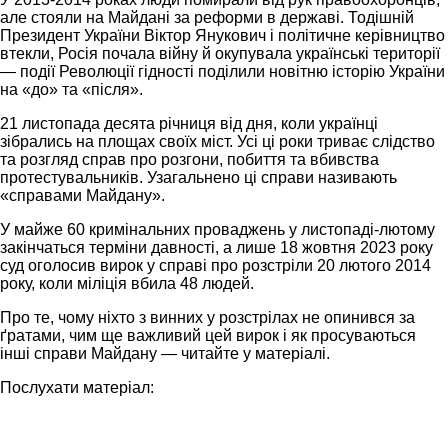
але стояли на Майдані за реформи в державі. Тодішній
Президент України Віктор Янукович і політичне керівництво
втекли, Росія почала війну й окупувала українські території
— події Революції гідності поділили новітню історію України
на «до» та «після».
21 листопада десята річниця від дня, коли українці
зібрались на площах своїх міст. Усі ці роки триває слідство
та розгляд справ про розгони, побиття та вбивства
протестувальників. Узагальнено ці справи називають
«справами Майдану».
У майже 60 кримінальних проваджень у листопаді-лютому
закінчаться терміни давності, а лише 18 жовтня 2023 року
суд оголосив вирок у справі про розстріли 20 лютого 2014
року, коли міліція вбила 48 людей.
Про те, чому ніхто з винних у розстрілах не опинився за
ґратами, чим ще важливий цей вирок і як просуваються
інші справи Майдану — читайте у матеріалі.
Послухати матеріал: