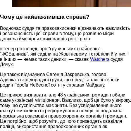
Чому це найважливіша справа?
Водночас суддя та правозахисники відзначають важливість
і резонансність цієї справи в тому, що розвіяно міфи
довкола ймовірних виконавців розстрілів.
«Тепер розповідь про “грузинських снайперів” і
“ФСБшників”, які сиділи на Жовтневому, і стріляли й у тих, і
в інших — немає таких даних», — сказав
Watchers
суддя
Дячук.
Це також відзначила Євгенія Закревська, голова
Адвокатської дорадчої групи, що представляє інтереси
родин Героїв Небесної сотні у справах Майдану.
Це прикро визнавати, але 48 українських громадян вбили
саме українські міліціонери. Важливо, щоб це було у вироку,
тому що суспільство має знати. Без усвідомлення цього
факту неможливо ні реформування поліції, ні подальша
нормальна взаємодія правоохоронних органів і громадян.
Це потрібно, щоб розуміти, до чого призводять свавілля
поліції, використання правоохоронних органів як