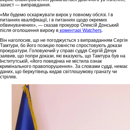
захист — виправдання.
«Ми будемо оскаржувати вирок у повному обсязі. І в
питаннях кваліфікації, і в питаннях щодо окремих
обвинувачених», — сказав прокурор Олексій Донський
після оголошення вироку в
коментарі Watchers
.
Він наголосив, що не погоджується з виправданням Сергія
Тамтури, бо його позицію повністю спростовують докази
прокуратури. Головуючий у справі суддя Сергій Дячук
заявив, що попри докази, які вказують, що Тамтура був на
Інститутській, «його поведінка не містила ознак
кримінального правопорушення». За словами судді, немає
даних, що беркутівець кидав світлошумову гранату чи
стріляв.