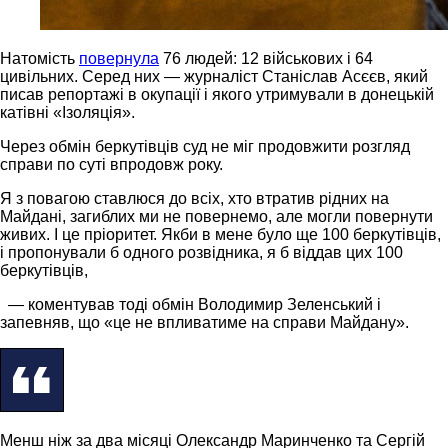
Натомість
повернула
76 людей: 12 військових і 64
цивільних. Серед них — журналіст Станіслав Асєєв, який
писав репортажі в окупації і якого утримували в донецькій
катівні «Ізоляція».
Через обмін беркутівців суд не міг продовжити розгляд
справи по суті впродовж року.
Я з повагою ставлюся до всіх, хто втратив рідних на
Майдані, загиблих ми не повернемо, але могли повернути
живих. І це пріоритет. Якби в мене було ще 100 беркутівців,
і пропонували б одного розвідника, я б віддав цих 100
беркутівців,
— коментував тоді обмін Володимир Зеленський і
запевняв, що «це не впливатиме на справи Майдану».
Менш ніж за два місяці Олександр Маринченко та Сергій