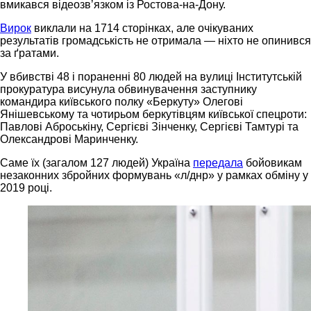
вмикався відеозвʼязком із Ростова-на-Дону.
Вирок
виклали на 1714 сторінках, але очікуваних
результатів громадськість не отримала — ніхто не опинився
за ґратами.
У вбивстві 48 і пораненні 80 людей на вулиці Інститутській
прокуратура висунула обвинувачення заступнику
командира київського полку «Беркуту» Олегові
Янішевському та чотирьом беркутівцям київської спецроти:
Павлові Аброськіну, Сергієві Зінченку, Сергієві Тамтурі та
Олександрові Маринченку.
Саме їх (загалом 127 людей) Україна
передала
бойовикам
незаконних збройних формувань «л/днр» у рамках обміну у
2019 році.