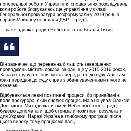
попередньої роботи Управління спеціальних розслідувань,
коли робота блокувалась (це управління у складі
Генеральної прокуратури розформували у 2019 році, а
справи Майдану передали ДБР — ред.),
— каже адвокат родин Небесної сотні Віталій Титич.
Він зазначає, що переважна більшість завершених
проваджень містить докази, зібрані ще у 2015-2016 роках.
Зараз їх групують, описують і передають до суду. Але сам
факт передачі до суду справ з обвинуваченнями нічого не
означає.
Відбуваються певні позитивні процеси, бо принаймні є
воля прокурора, який очолює процес. Маю на увазі Олексія
Донського. Ми (адвокати сімей Небесної сотні — ред.)
будемо допомагати, щоб отримати позитивні результати
для України. Наразі Україна в глибокому програші після
цього вироку, тому працюємо далі,