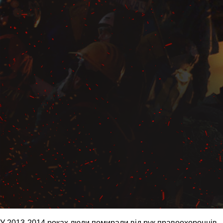
У 2013-2014 роках люди помирали від рук правоохоронців,