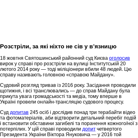
Розстріли, за які ніхто не сів у вʼязницю
18 жовтня Святошинський районний суд Києва
оголосив
вирок у справі про розстріли на вулиці Інститутській 20
лютого 2014 року — тоді міліціонери вбили 48 людей. Цю
справу називають головною «справою Майдану».
Судовий розгляд тривав із 2016 року. Засідання проводили
щотижня, і всі транслювались — до справ Майдану була
прикута увага громадськості та медіа, тому вперше в
Україні провели онлайн-трансляцію судового процесу.
Суд
допитав
245 осіб і дослідив понад три терабайти відео
та фотоматеріалів, аби відтворити детальний перебіг подій
і встановити обставини загибелі та поранення кожного/ної з
потерпілих. У цій справі проводили
допит
четвертого
Президента України Віктора Януковича — у 2016 той