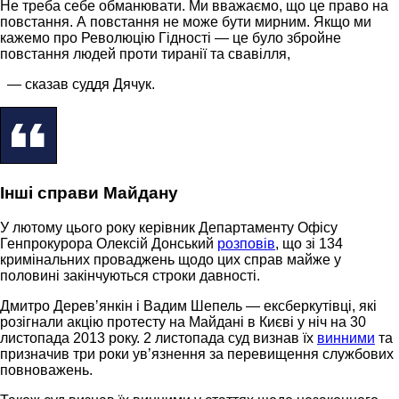
Не треба себе обманювати. Ми вважаємо, що це право на
повстання. А повстання не може бути мирним. Якщо ми
кажемо про Революцію Гідності — це було збройне
повстання людей проти тиранії та свавілля,
— сказав суддя Дячук.
Інші справи Майдану
У лютому цього року керівник Департаменту Офісу
Генпрокурора Олексій Донський
розповів
, що зі 134
кримінальних проваджень щодо цих справ майже у
половині закінчуються строки давності.
Дмитро Деревʼянкін і Вадим Шепель — ексберкутівці, які
розігнали акцію протесту на Майдані в Києві у ніч на 30
листопада 2013 року. 2 листопада суд визнав їх
винними
та
призначив три роки увʼязнення за перевищення службових
повноважень.