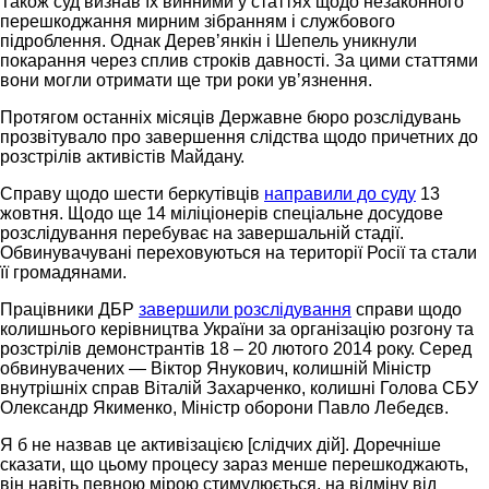
Також суд визнав їх винними у статтях щодо незаконного
перешкоджання мирним зібранням і службового
підроблення. Однак Деревʼянкін і Шепель уникнули
покарання через сплив строків давності. За цими статтями
вони могли отримати ще три роки увʼязнення.
Протягом останніх місяців Державне бюро розслідувань
прозвітувало про завершення слідства щодо причетних до
розстрілів активістів Майдану.
Справу щодо шести беркутівців
направили до суду
13
жовтня. Щодо ще 14 міліціонерів спеціальне досудове
розслідування перебуває на завершальній стадії.
Обвинувачувані переховуються на території Росії та стали
її громадянами.
Працівники ДБР
завершили розслідування
справи щодо
колишнього керівництва України за організацію розгону та
розстрілів демонстрантів 18 – 20 лютого 2014 року. Серед
обвинувачених — Віктор Янукович, колишній Міністр
внутрішніх справ Віталій Захарченко, колишні Голова СБУ
Олександр Якименко, Міністр оборони Павло Лебедєв.
Я б не назвав це активізацією [слідчих дій]. Доречніше
сказати, що цьому процесу зараз менше перешкоджають,
він навіть певною мірою стимулюється, на відміну від