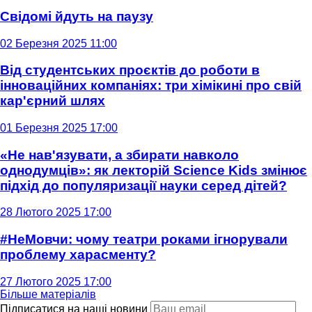
Свідомі йдуть на паузу
02 Березня 2025 11:00
Від студентських проєктів до роботи в
інноваційних компаніях: три хімікині про свій
кар'єрний шлях
01 Березня 2025 17:00
«Не нав'язувати, а збирати навколо
однодумців»: як лекторій Science Kids змінює
підхід до популяризації науки серед дітей?
28 Лютого 2025 17:00
#НеМовчи: чому театри роками ігнорували
проблему харасменту?
27 Лютого 2025 17:00
Більше матеріалів
Підписатися на наші новини