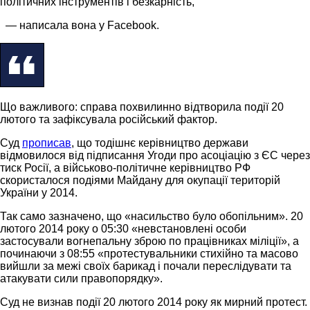
політичних інструментів і безкарність,
— написала вона у Facebook.
Що важливого: справа похвилинно відтворила події 20
лютого та зафіксувала російський фактор.
Суд
прописав
, що тодішнє керівництво держави
відмовилося від підписання Угоди про асоціацію з ЄС через
тиск Росії, а військово-політичне керівництво РФ
скористалося подіями Майдану для окупації територій
України у 2014.
Так само зазначено, що «насильство було обопільним». 20
лютого 2014 року о 05:30 «невстановлені особи
застосували вогнепальну зброю по працівниках міліції», а
починаючи з 08:55 «протестувальники стихійно та масово
вийшли за межі своїх барикад і почали переслідувати та
атакувати сили правопорядку».
Суд не визнав події 20 лютого 2014 року як мирний протест.