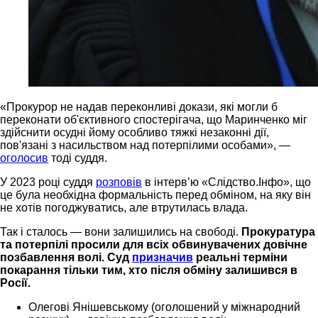
«Прокурор не надав переконливі докази, які могли б
переконати об'єктивного спостерігача, що Маринченко міг
здійснити осудні йому особливо тяжкі незаконні дії,
пов'язані з насильством над потерпілими особами», —
оголосив
тоді суддя.
У 2023 році суддя
розповів
в інтервʼю «Слідство.Інфо», що
це була необхідна формальність перед обміном, на яку він
не хотів погоджуватись, але втрутилась влада.
Так і сталось — вони залишились на свободі.
Прокуратура
та потерпілі просили для всіх обвинувачених довічне
позбавлення волі. Суд
призначив
реальні терміни
покарання тільки тим, хто після обміну залишився в
Росії.
Олегові Янішевському (оголошений у міжнародний