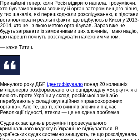
Принаймні тепер, коли Росія відкрито напала, і розуміючи,
хто був замовником злочину й організатором вищого рівня,
у тих шакалів, які перешкоджали розслідуванню, є підстави
встановлювати реальні факти, що відбулось в Києві у 2013-
2014, хто це і з якою метою організував. Зараз вже не
будуть загравати із замовниками цих злочинів, і маю надію,
що нарешті почнуть розслідувати належним чином,
— каже Титич.
Минулого року ДБР
ідентифікувало
понад 20 колишніх
міліціонерів розформованого спецпідрозділу «Беркут», які
воюють проти України у складі російської армії або
перебувають у складі окупаційних «правоохоронних
органів». Але те, що ті, хто вчиняв злочини під час
Революції гідності, втекли — це не єдина проблема.
Судових засідань в розумінні процесуального
кримінального кодексу в Україні не відбувається. В
українських судах системно знищують, те що розслідували.
Про це неодноразово говорили, самі потерпілі виходили на