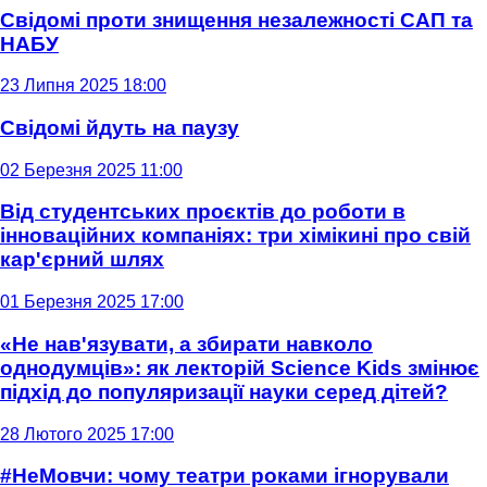
Свідомі проти знищення незалежності САП та
НАБУ
23 Липня 2025 18:00
Свідомі йдуть на паузу
02 Березня 2025 11:00
Від студентських проєктів до роботи в
інноваційних компаніях: три хімікині про свій
кар'єрний шлях
01 Березня 2025 17:00
«Не нав'язувати, а збирати навколо
однодумців»: як лекторій Science Kids змінює
підхід до популяризації науки серед дітей?
28 Лютого 2025 17:00
#НеМовчи: чому театри роками ігнорували