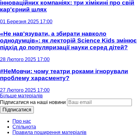
інноваційних компаніях: три хімікині про свій
кар'єрний шлях
01 Березня 2025 17:00
«Не нав'язувати, а збирати навколо
однодумців»: як лекторій Science Kids змінює
підхід до популяризації науки серед дітей?
28 Лютого 2025 17:00
#НеМовчи: чому театри роками ігнорували
проблему харасменту?
27 Лютого 2025 17:00
Більше матеріалів
Підписатися на наші новини
Підписатися
Про нас
Спільнота
Правила поширення матеріалів