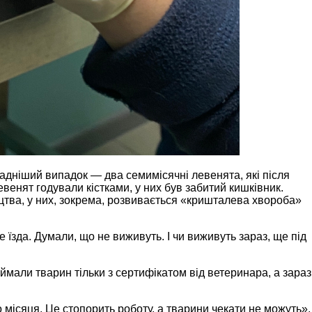
кладніший випадок — два семимісячні левенята, які після
венят годували кістками, у них був забитий кишківник.
цтва, у них, зокрема, розвивається «кришталева хвороба»
е їзда. Думали, що не виживуть. І чи виживуть зараз, ще під
али тварин тільки з сертифікатом від ветеринара, а зараз
 місяця. Це стопорить роботу, а тварини чекати не можуть»,