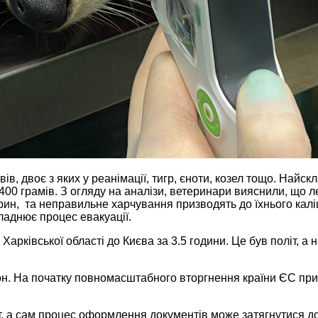
ів, двоє з яких у реанімації, тигр, єноти, козел тощо. Найс
00 грамів. З огляду на аналізи, ветеринари вияснили, що ле
ин, та неправильне харчування призводять до їхнього калі
кладнює процес евакуації.
арківської області до Києва за 3.5 години. Це був політ, а н
. На початку повномасштабного вторгнення країни ЄС прийм
ит, а сам процес оформлення документів може затягнутися до