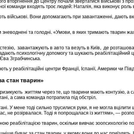
о вторгнення до Центру почали звертатися військові з прох
ної команди входять троє людей: Наталія, яка виконує роль 
ть військові. Вони допомагають при завантаженні, дають вка
и зневоднені та голодні. «Умови, в яких тримають тварин жах
естезію, завантажують в авто та везуть в Київ, де розташо
надають психологічну допомогу та шукають реабілітаційний ц
 Єва Зграбчинська.
ть у реабілітаційні центри Франції, Іспанії, Америки чи П
за стан тварин»
изикують життям через те, що тварини мають контузію, а са
ані, а сама команда потрапила під обстріл.
тані. У мене тоді сильно трусилися руки, я не могла вцілит
 нас, не розірвалася. Тоді я попрощалася із життям», — роз
ою реабілітацією тварин, оскільки вивчає зоопсихологію по
рашніше буває за стан тварин, у якому вони до нас приїздять