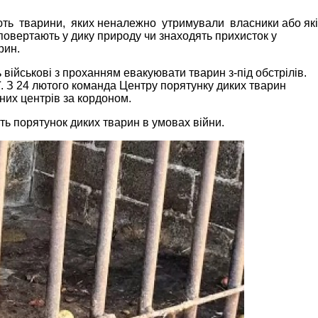
яють тварини, яких неналежно утримували власники або які
 повертають у дику природу чи знаходять прихисток у
рин.
ійськові з проханням евакуювати тварин з-під обстрілів.
ії. З 24 лютого команда Центру порятунку диких тварин
йних центрів за кордоном.
ть порятунок диких тварин в умовах війни.