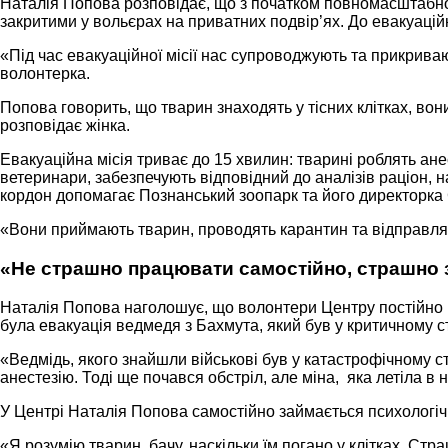
Наталія Попова розповідає, що з початком повномасштабног
закритими у вольєрах на приватних подвір’ях. До евакуацій
«Під час евакуаційної місії нас супроводжують та прикриваю
волонтерка.
Попова говорить, що тварин знаходять у тісних клітках, вон
розповідає жінка.
Евакуаційна місія триває до 15 хвилин: тварині роблять ан
ветеринари, забезпечують відповідний до аналізів раціон, 
кордон допомагає Познанський зоопарк та його директорка
«Вони приймають тварин, проводять карантин та відправляю
«Не страшно працювати самостійно, страшно 
Наталія Попова наголошує, що волонтери Центру постійно р
була евакуація ведмедя з Бахмута, який був у критичному ст
«Ведмідь, якого знайшли військові був у катастрофічному с
анестезію. Тоді ще почався обстріл, але міна, яка летіла в
У Центрі Наталія Попова самостійно займається психологічн
«Я розумію тварин, бачу, наскільки їм погано у клітках. Ст