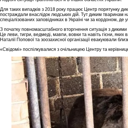
Для таких випадків з 2018 року працює Центр порятунку д
постраждали внаслідок людських дій. Тут диким тваринам на
спеціалізованих заповідниках в Україні чи за кордоном, д
З початку повномасштабного вторгнення ситуація з дикими 
Це леви, тигри, ведмеді, мавпи, вовки та навіть гієни, яки
Наталії Попової та зоозахисної організації евакуювали близ
«Свідомі» поспілкувалися з очільницею Центру та керівниц