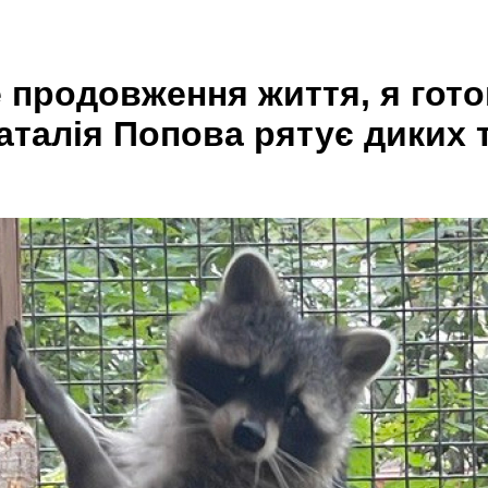
е продовження життя, я гот
аталія Попова рятує диких 