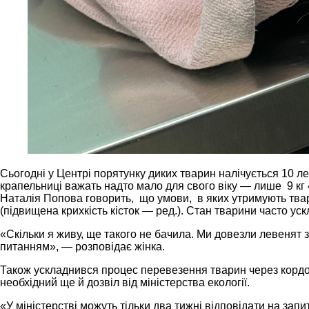
Сьогодні у Центрі порятунку диких тварин налічується 10 лев
крапельниці важать надто мало для свого віку — лише 9 кг 4
Наталія Попова говорить, що умови, в яких утримують твар
(підвищена крихкість кісток — ред.). Стан тварини часто ус
«Скільки я живу, ще такого не бачила. Ми довезли левенят з Х
питанням», — розповідає жінка.
Також ускладнився процес перевезення тварин через кордон
необхідний ще й дозвіл від міністерства екології.
«У міністерстві можуть тільки два тижні відповідати на зап