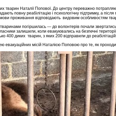
иких тварин Наталії Попової. До центру переважно потрапл
дають повну реабілітацію і психологічну підтримку, а після
е умови проживання відповідають видовим особливостям тва
тваринами погіршилась — до волонтерів почали звертатись в
х власники залишили, коли евакуювались на безпечні територ
ько 400 диких тварин, з яких 200 відправили до реабілітаці
ею евакуаційних місій Наталією Поповою про те, як проходи