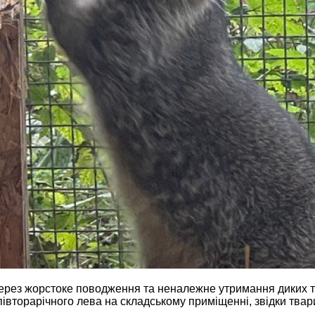
ерез жорстоке поводження та неналежне утримання диких тв
івторарічного лева на складському приміщенні, звідки тварин