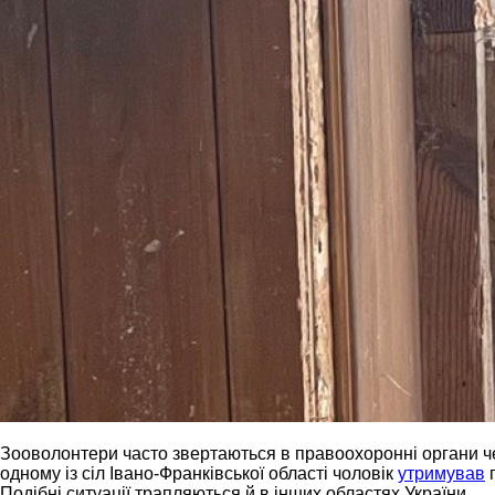
Зооволонтери часто звертаються в правоохоронні органи ч
одному із сіл Івано-Франківської області чоловік
утримував
п
Подібні ситуації трапляються й в інших областях України.