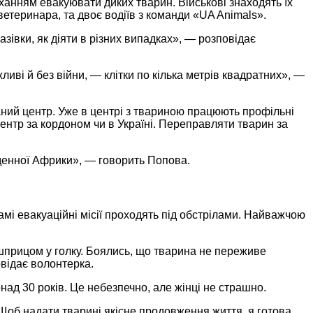
анням евакуювати диких тварин. Військові знаходять їх
ветеринара, та двоє водіїв з команди «UA Animals».
зівки, як діяти в різних випадках», — розповідає
ливі й без війни, — клітки по кілька метрів квадратних», —
ваний центр. Уже в центрі з твариною працюють профільні
ентр за кордоном чи в Україні. Переправляти тварин за
івденної Африки», — говорить Попова.
мі евакуаційні місії проходять під обстрілами. Найважчою
и шприцом у голку. Боялись, що тварина не переживе
повідає волонтерка.
над 30 років. Це небезпечно, але жінці не страшно.
. Щоб надати тварині якісне продовження життя, я готова